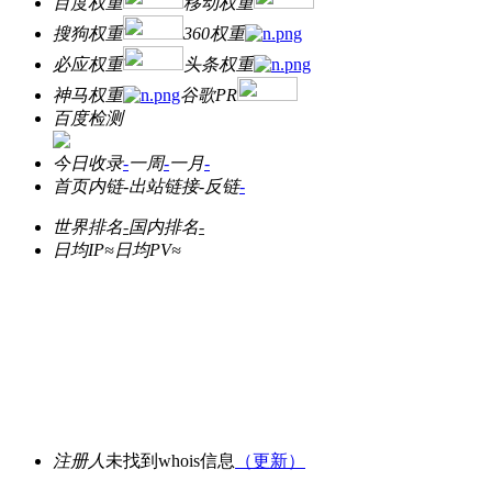
百度权重
移动权重
搜狗权重
360权重
必应权重
头条权重
神马权重
谷歌PR
百度检测
今日收录
-
一周
-
一月
-
首页内链
-
出站链接
-
反链
-
世界排名
-
国内排名
-
日均IP≈
日均PV≈
注册人
未找到whois信息
（更新）