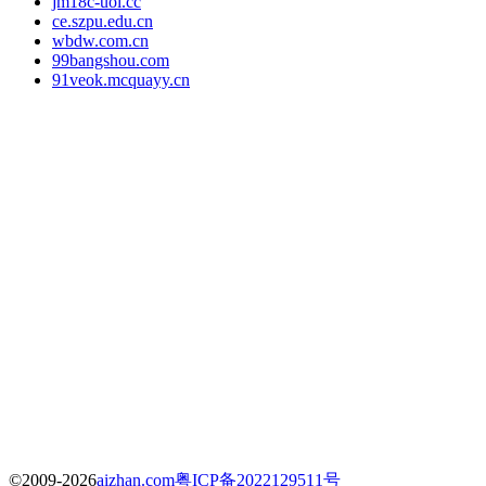
jm18c-uoi.cc
ce.szpu.edu.cn
wbdw.com.cn
99bangshou.com
91veok.mcquayy.cn
©2009-2026
aizhan.com
粤ICP备2022129511号