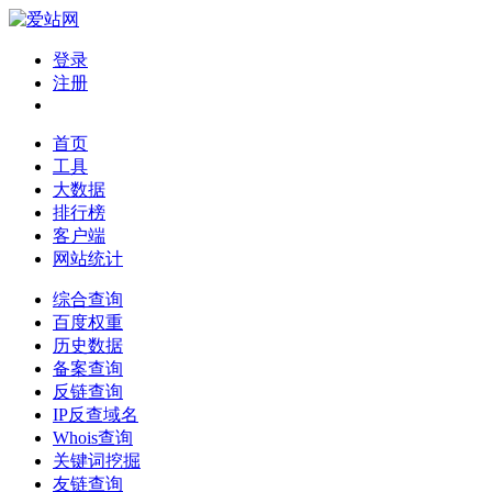
登录
注册
首页
工具
大数据
排行榜
客户端
网站统计
综合查询
百度权重
历史数据
备案查询
反链查询
IP反查域名
Whois查询
关键词挖掘
友链查询