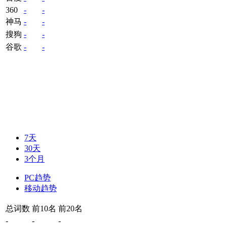
360
-
-
神马
-
-
搜狗
-
-
谷歌
-
-
7天
30天
3个月
PC趋势
移动趋势
总词数
前10名
前20名
-
-
-