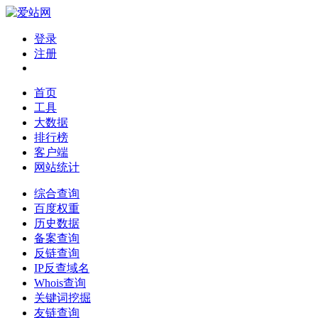
登录
注册
首页
工具
大数据
排行榜
客户端
网站统计
综合查询
百度权重
历史数据
备案查询
反链查询
IP反查域名
Whois查询
关键词挖掘
友链查询