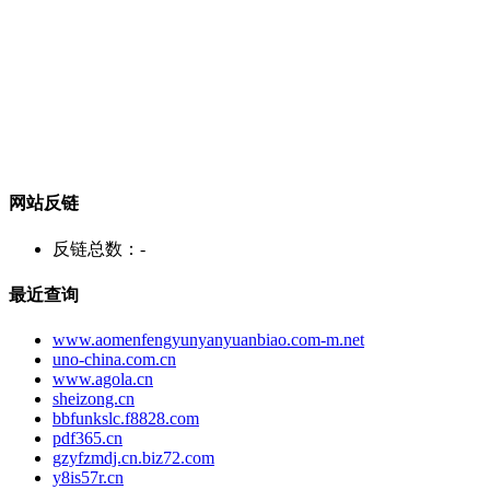
网站反链
反链总数：
-
最近查询
www.aomenfengyunyanyuanbiao.com-m.net
uno-china.com.cn
www.agola.cn
sheizong.cn
bbfunkslc.f8828.com
pdf365.cn
gzyfzmdj.cn.biz72.com
y8is57r.cn