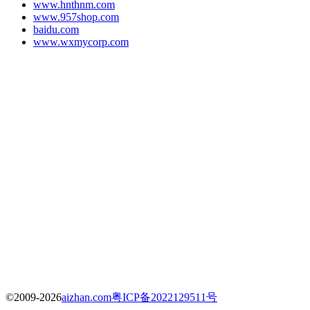
www.hnthnm.com
www.957shop.com
baidu.com
www.wxmycorp.com
©2009-2026
aizhan.com
粤ICP备2022129511号