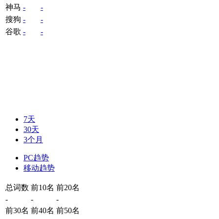
神马
-
-
搜狗
-
-
谷歌
-
-
7天
30天
3个月
PC趋势
移动趋势
总词数
前10名
前20名
-
-
-
前30名
前40名
前50名