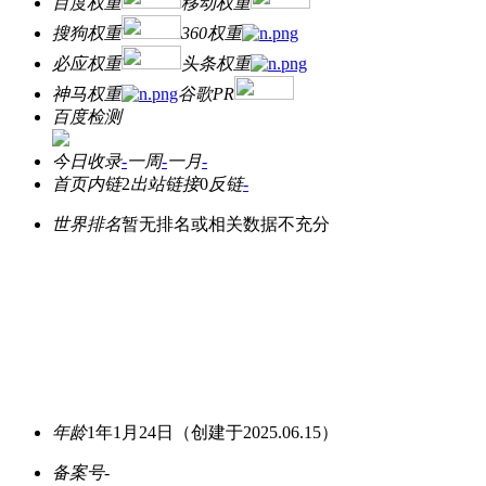
百度权重
移动权重
搜狗权重
360权重
必应权重
头条权重
神马权重
谷歌PR
百度检测
今日收录
-
一周
-
一月
-
首页内链
2
出站链接
0
反链
-
世界排名
暂无排名或相关数据不充分
年龄
1年1月24日
（创建于2025.06.15）
备案号
-