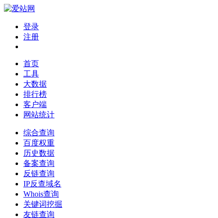
登录
注册
首页
工具
大数据
排行榜
客户端
网站统计
综合查询
百度权重
历史数据
备案查询
反链查询
IP反查域名
Whois查询
关键词挖掘
友链查询