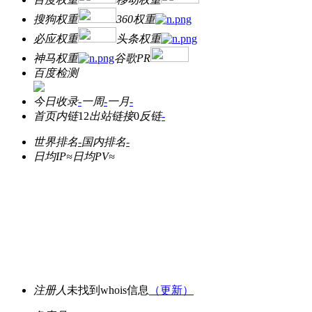
搜狗权重
360权重
必应权重
头条权重
神马权重
谷歌PR
百度检测
今日收录
-
一周
-
一月
-
首页内链
12
出站链接
0
反链
-
世界排名
-
国内排名
-
日均IP≈
日均PV≈
注册人
未找到whois信息
（更新）