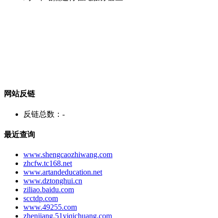
网站反链
反链总数：
-
最近查询
www.shengcaozhiwang.com
zhcfw.tc168.net
www.artandeducation.net
www.dztonghui.cn
ziliao.baidu.com
scctdp.com
www.49255.com
zhenjiang.51yiqichuang.com