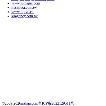
www.g-magic.com
m.cnbeta.com.tw
www.tlqczs.cn
kkagency.com.hk
©2009-2026
aizhan.com
粤ICP备2022129511号