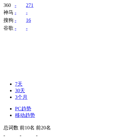
360
-
271
神马
-
-
搜狗
-
16
谷歌
-
-
7天
30天
3个月
PC趋势
移动趋势
总词数
前10名
前20名
-
-
-