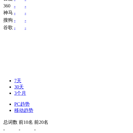
360
-
-
神马
-
-
搜狗
-
-
谷歌
-
-
7天
30天
3个月
PC趋势
移动趋势
总词数
前10名
前20名
-
-
-