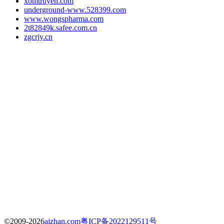
xomtruyen.com
underground-www.528399.com
www.wongspharma.com
2t82849k.safee.com.cn
zgcrjy.cn
©2009-2026
aizhan.com
粤ICP备2022129511号