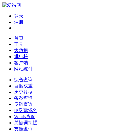
登录
注册
首页
工具
大数据
排行榜
客户端
网站统计
综合查询
百度权重
历史数据
备案查询
反链查询
IP反查域名
Whois查询
关键词挖掘
友链查询