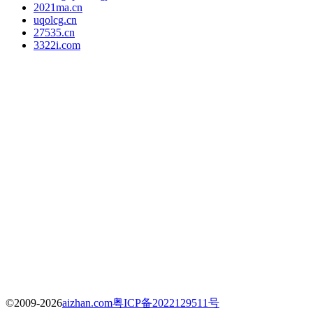
2021ma.cn
uqolcg.cn
27535.cn
3322i.com
©2009-2026
aizhan.com
粤ICP备2022129511号