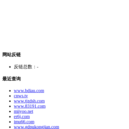
网站反链
反链总数：
-
最近查询
www.bdiau.com
cnws.tv
www.tjzdsh.com
www.83191.com
miiyoo.net
er6j.com
imu66.com
www.gdpukongjian.com