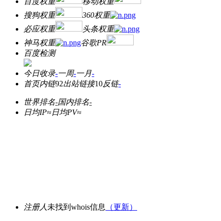
百度权重
移动权重
搜狗权重
360权重
必应权重
头条权重
神马权重
谷歌PR
百度检测
今日收录
-
一周
-
一月
-
首页内链
92
出站链接
10
反链
-
世界排名
-
国内排名
-
日均IP≈
日均PV≈
注册人
未找到whois信息
（更新）