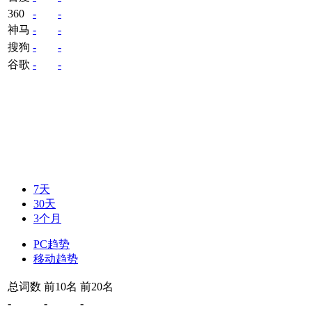
360
-
-
神马
-
-
搜狗
-
-
谷歌
-
-
7天
30天
3个月
PC趋势
移动趋势
总词数
前10名
前20名
-
-
-