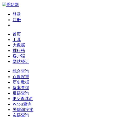
登录
注册
首页
工具
大数据
排行榜
客户端
网站统计
综合查询
百度权重
历史数据
备案查询
反链查询
IP反查域名
Whois查询
关键词挖掘
友链查询