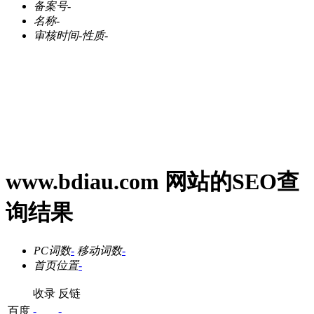
备案号
-
名称
-
审核时间
-
性质
-
www.bdiau.com 网站的SEO查
询结果
PC词数
-
移动词数
-
首页位置
-
收录
反链
百度
-
-