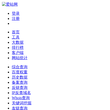
登录
注册
首页
工具
大数据
排行榜
客户端
网站统计
综合查询
百度权重
历史数据
备案查询
反链查询
IP反查域名
Whois查询
关键词挖掘
友链查询