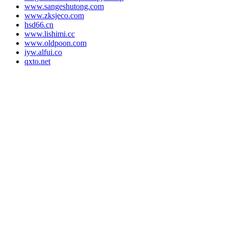
www.sangeshutong.com
www.zksjeco.com
hsd66.cn
www.lishimi.cc
www.oldpoon.com
iyw.alfui.co
qxto.net