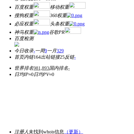
百度权重
移动权重
搜狗权重
360权重
必应权重
头条权重
神马权重
谷歌PR
百度检测
今日收录
-
一周
9
一月
329
首页内链
164
出站链接
25
反链
-
世界排名
981,893
国内排名
-
日均IP≈
0
日均PV≈
0
注册人
未找到whois信息
（更新）