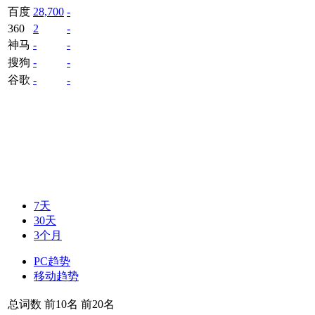
百度
28,700
-
360
2
-
神马
-
-
搜狗
-
-
谷歌
-
-
7天
30天
3个月
PC趋势
移动趋势
总词数
前10名
前20名