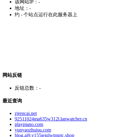
该网站IP：
-
地址：
-
约
-
个站点运行在此服务器上
网站反链
反链总数：
-
最近查询
zjrencai.net
92511024ma635w312l.lanwatcher.cn
playpiano.com
yunyaozhuisu.com
blog.ai9.v155ieiqlwtmpjc.shop