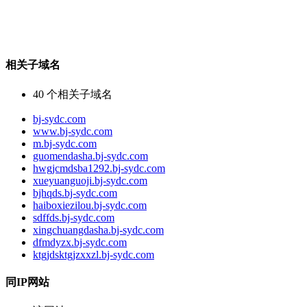
相关子域名
40
个相关子域名
bj-sydc.com
www.bj-sydc.com
m.bj-sydc.com
guomendasha.bj-sydc.com
hwgjcmdsba1292.bj-sydc.com
xueyuanguoji.bj-sydc.com
bjhqds.bj-sydc.com
haiboxiezilou.bj-sydc.com
sdffds.bj-sydc.com
xingchuangdasha.bj-sydc.com
dfmdyzx.bj-sydc.com
ktgjdsktgjzxxzl.bj-sydc.com
同IP网站