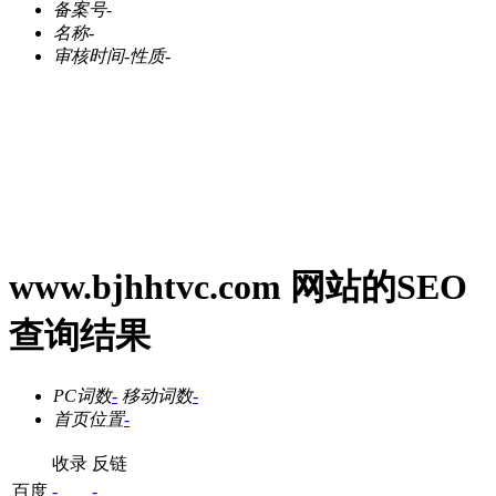
备案号
-
名称
-
审核时间
-
性质
-
www.bjhhtvc.com 网站的SEO
查询结果
PC词数
-
移动词数
-
首页位置
-
收录
反链
百度
-
-