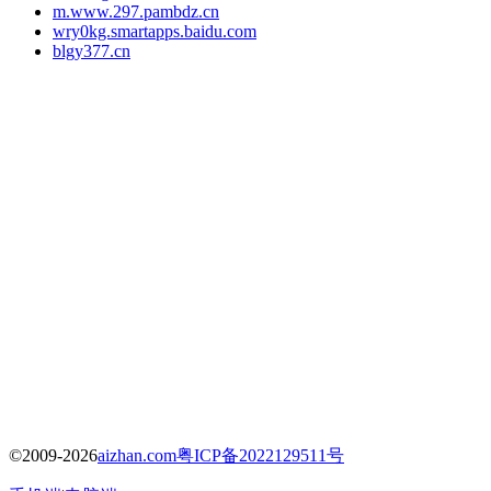
m.www.297.pambdz.cn
wry0kg.smartapps.baidu.com
blgy377.cn
©2009-2026
aizhan.com
粤ICP备2022129511号