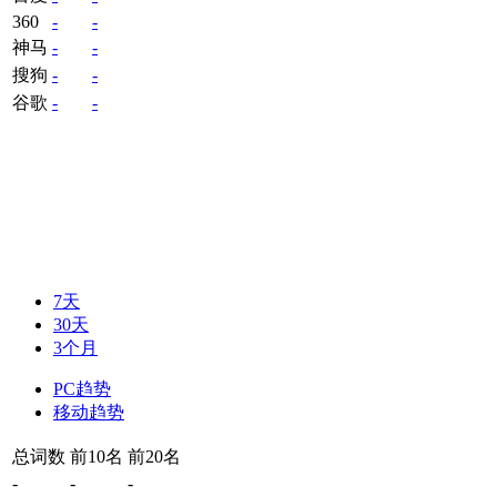
360
-
-
神马
-
-
搜狗
-
-
谷歌
-
-
7天
30天
3个月
PC趋势
移动趋势
总词数
前10名
前20名
-
-
-