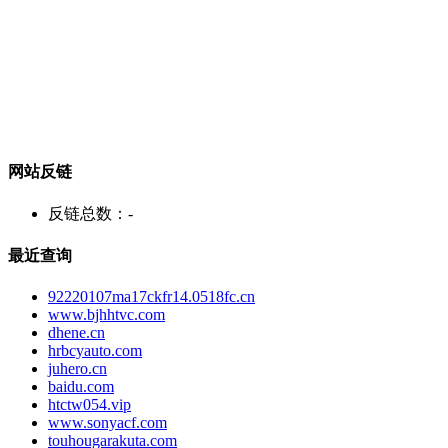
网站反链
反链总数：
-
最近查询
92220107ma17ckfr14.0518fc.cn
www.bjhhtvc.com
dhene.cn
hrbcyauto.com
juhero.cn
baidu.com
htctw054.vip
www.sonyacf.com
touhougarakuta.com