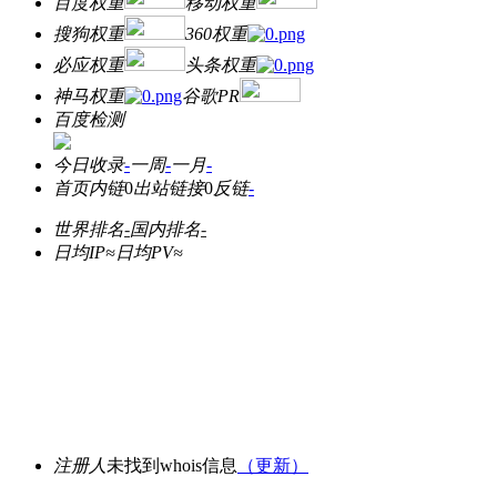
百度权重
移动权重
搜狗权重
360权重
必应权重
头条权重
神马权重
谷歌PR
百度检测
今日收录
-
一周
-
一月
-
首页内链
0
出站链接
0
反链
-
世界排名
-
国内排名
-
日均IP≈
日均PV≈
注册人
未找到whois信息
（更新）