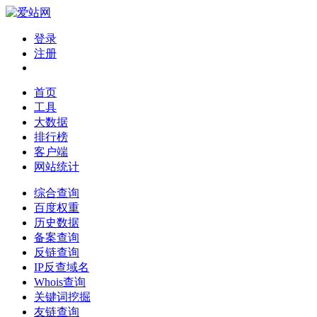
登录
注册
首页
工具
大数据
排行榜
客户端
网站统计
综合查询
百度权重
历史数据
备案查询
反链查询
IP反查域名
Whois查询
关键词挖掘
友链查询