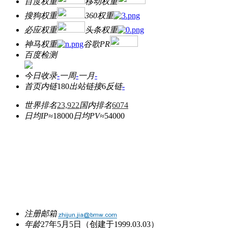
百度权重
移动权重
搜狗权重
360权重
必应权重
头条权重
神马权重
谷歌PR
百度检测
今日收录
-
一周
-
一月
-
首页内链
180
出站链接
6
反链
-
世界排名
23,922
国内排名
6074
日均IP≈
18000
日均PV≈
54000
注册邮箱
年龄
27年5月5日
（创建于1999.03.03）