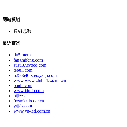
网站反链
反链总数：
-
最近查询
du5.mom
fangmifeng.com
susu87.fvdeq.com
tebull.com
6256646.zhaoyanji.com
www.www.zhihu4z.aznih.cn
baidu.com
www.idpifa.com
ntjlzz.cn
0osmkx.bcoar.cn
ytjjds.com
www.yn-led.com.cn