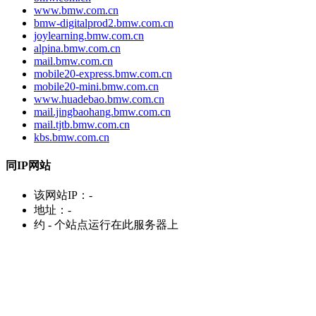
www.bmw.com.cn
bmw-digitalprod2.bmw.com.cn
joylearning.bmw.com.cn
alpina.bmw.com.cn
mail.bmw.com.cn
mobile20-express.bmw.com.cn
mobile20-mini.bmw.com.cn
www.huadebao.bmw.com.cn
mail.jingbaohang.bmw.com.cn
mail.tjtb.bmw.com.cn
kbs.bmw.com.cn
同IP网站
该网站IP：
-
地址：
-
约
-
个站点运行在此服务器上