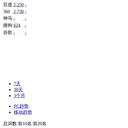
百度
2,250
-
360
2,730
-
神马
-
-
搜狗
624
-
谷歌
-
-
7天
30天
3个月
PC趋势
移动趋势
总词数
前10名
前20名