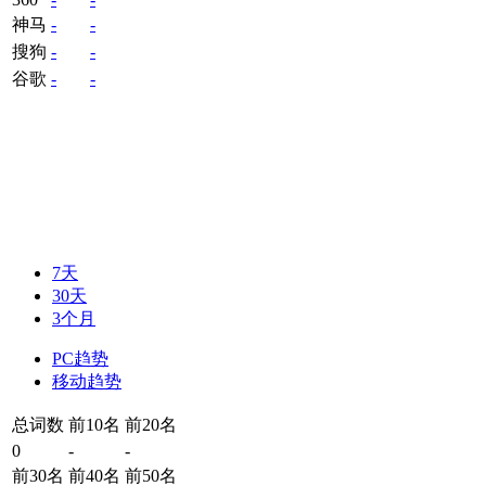
神马
-
-
搜狗
-
-
谷歌
-
-
7天
30天
3个月
PC趋势
移动趋势
总词数
前10名
前20名
0
-
-
前30名
前40名
前50名