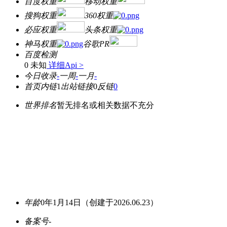
百度权重
移动权重
搜狗权重
360权重
必应权重
头条权重
神马权重
谷歌PR
百度检测
0 未知
详细Api >
今日收录
-
一周
-
一月
-
首页内链
1
出站链接
0
反链
0
世界排名
暂无排名或相关数据不充分
年龄
0年1月14日
（创建于2026.06.23）
备案号
-