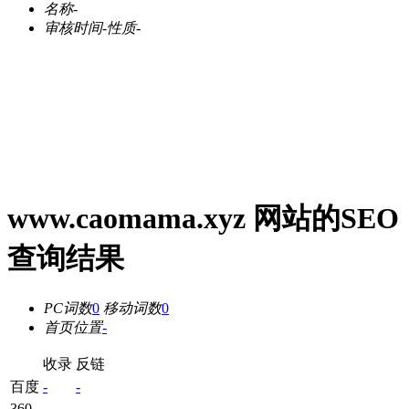
名称
-
审核时间
-
性质
-
www.caomama.xyz 网站的SEO
查询结果
PC词数
0
移动词数
0
首页位置
-
收录
反链
百度
-
-
360
-
-