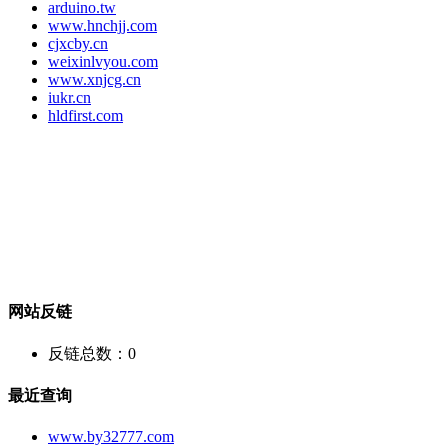
arduino.tw
www.hnchjj.com
cjxcby.cn
weixinlvyou.com
www.xnjcg.cn
iukr.cn
hldfirst.com
网站反链
反链总数：
0
最近查询
www.by32777.com