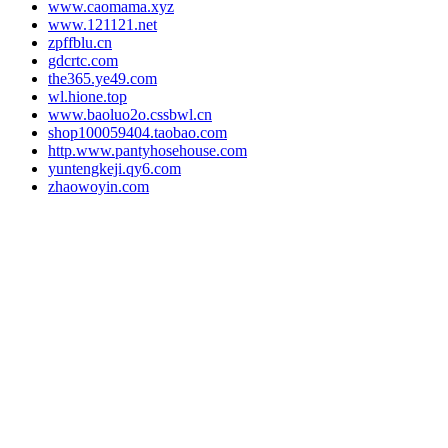
www.caomama.xyz
www.121121.net
zpffblu.cn
gdcrtc.com
the365.ye49.com
wl.hione.top
www.baoluo2o.cssbwl.cn
shop100059404.taobao.com
http.www.pantyhosehouse.com
yuntengkeji.qy6.com
zhaowoyin.com