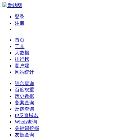
登录
注册
首页
工具
大数据
排行榜
客户端
网站统计
综合查询
百度权重
历史数据
备案查询
反链查询
IP反查域名
Whois查询
关键词挖掘
友链查询