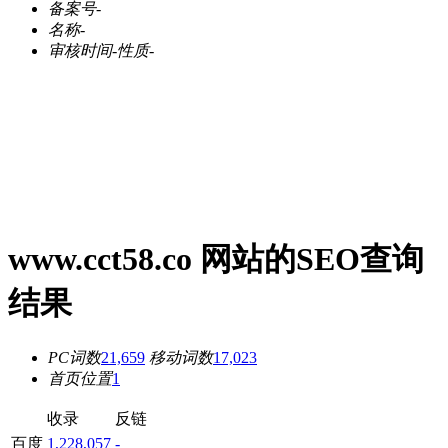
备案号
-
名称
-
审核时间
-
性质
-
www.cct58.co 网站的SEO查询
结果
PC词数
21,659
移动词数
17,023
首页位置
1
收录
反链
百度
1,228,057
-