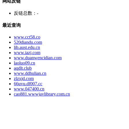
网站反链
反链总数：
-
最近查询
www.cct58.co
520diandu.com
lib.aust.edu.cn
www.iazj.com
www.duanwencidian.com
laoluo09.cn
aqdlt.club
www.ddhulian.cn
zlzxjd.com
66uvu.df007.cc
www.047400.cn
cao881.wwwjavlibrary.com.cn