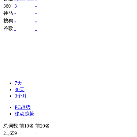
360
3
-
神马
-
-
搜狗
-
-
谷歌
-
-
7天
30天
3个月
PC趋势
移动趋势
总词数
前10名
前20名
21,659
-
-