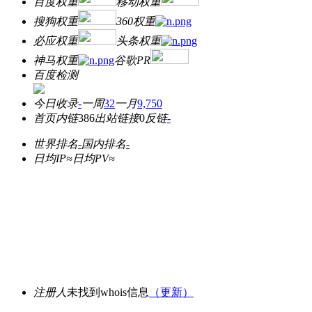
百度权重
移动权重
搜狗权重
360权重
必应权重
头条权重
神马权重
谷歌PR
百度检测
今日收录
-
一周
32
一月
9,750
首页内链
386
出站链接
0
反链
-
世界排名
-
国内排名
-
日均IP≈
日均PV≈
注册人
未找到whois信息
（更新）