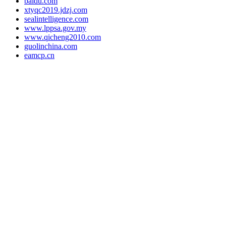
baidu.com
xtyqc2019.jdzj.com
sealintelligence.com
www.lppsa.gov.my
www.qicheng2010.com
guolinchina.com
eamcp.cn