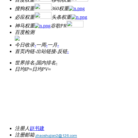
搜狗权重
360权重
必应权重
头条权重
神马权重
谷歌PR
百度检测
今日收录
-
一周
-
一月
-
首页内链
-
出站链接
-
反链
-
世界排名
-
国内排名
-
日均IP≈
日均PV≈
注册人
赵书建
注册邮箱