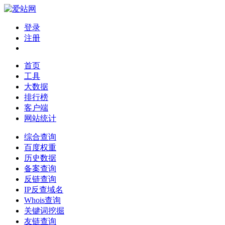
登录
注册
首页
工具
大数据
排行榜
客户端
网站统计
综合查询
百度权重
历史数据
备案查询
反链查询
IP反查域名
Whois查询
关键词挖掘
友链查询