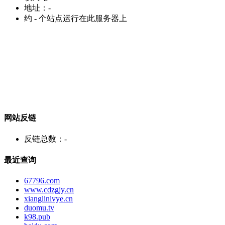
地址：
-
约
-
个站点运行在此服务器上
网站反链
反链总数：
-
最近查询
67796.com
www.cdzgjy.cn
xianglinlvye.cn
duomu.tv
k98.pub