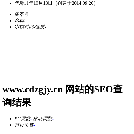
年龄
11年10月13日
（创建于2014.09.26）
备案号
-
名称
-
审核时间
-
性质
-
www.cdzgjy.cn 网站的SEO查
询结果
PC词数
-
移动词数
-
首页位置
-