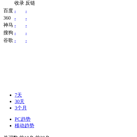
收录
反链
百度
-
-
360
-
-
神马
-
-
搜狗
-
-
谷歌
-
-
7天
30天
3个月
PC趋势
移动趋势