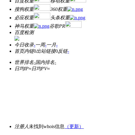
百度权重
移动权重
搜狗权重
360权重
必应权重
头条权重
神马权重
谷歌PR
百度检测
今日收录
-
一周
-
一月
-
首页内链
0
出站链接
0
反链
-
世界排名
-
国内排名
-
日均IP≈
日均PV≈
注册人
未找到whois信息
（更新）