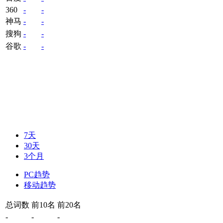
360
-
-
神马
-
-
搜狗
-
-
谷歌
-
-
7天
30天
3个月
PC趋势
移动趋势
总词数
前10名
前20名
-
-
-