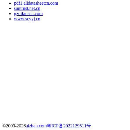
pdf1.alldatasheetcn.com
suntrust.net.cn
gzdifansen.com
www.scyyj.cn
©2009-2026
aizhan.com
粤ICP备2022129511号