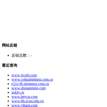
网站反链
反链总数：
-
最近查询
www.jjcszh.com
www.celinalighting.com.cn
e1xv36.siemenss.com.cn
www.shqianming.com
axkly.cn
www.lntycp.com
www.lib.ecnu.edu.cn
www.yihaot.com