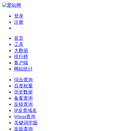
登录
注册
首页
工具
大数据
排行榜
客户端
网站统计
综合查询
百度权重
历史数据
备案查询
反链查询
IP反查域名
Whois查询
关键词挖掘
友链查询