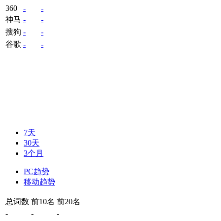
360
-
-
神马
-
-
搜狗
-
-
谷歌
-
-
7天
30天
3个月
PC趋势
移动趋势
总词数
前10名
前20名
-
-
-