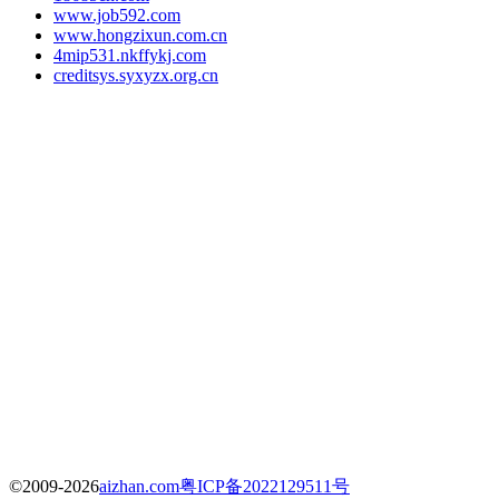
www.job592.com
www.hongzixun.com.cn
4mip531.nkffykj.com
creditsys.syxyzx.org.cn
©2009-2026
aizhan.com
粤ICP备2022129511号