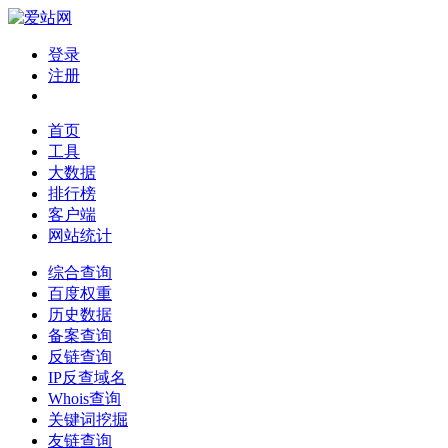
登录
注册
首页
工具
大数据
排行榜
客户端
网站统计
综合查询
百度权重
历史数据
备案查询
反链查询
IP反查域名
Whois查询
关键词挖掘
友链查询