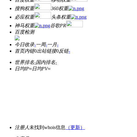
搜狗权重
360权重
必应权重
头条权重
神马权重
谷歌PR
百度检测
今日收录
-
一周
-
一月
-
首页内链
0
出站链接
0
反链
-
世界排名
-
国内排名
-
日均IP≈
日均PV≈
注册人
未找到whois信息
（更新）