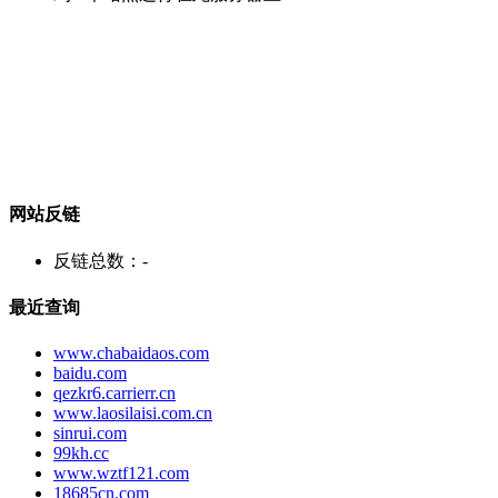
网站反链
反链总数：
-
最近查询
www.chabaidaos.com
baidu.com
qezkr6.carrierr.cn
www.laosilaisi.com.cn
sinrui.com
99kh.cc
www.wztf121.com
18685cn.com