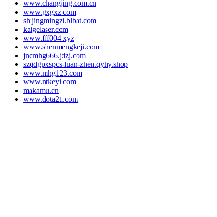
www.changjing.com.cn
www.gxgxz.com
shijingmingzi.blbat.com
kaigelaser.com
www.fff004.xyz
www.shenmengkeji.com
jncmhg666.jdzj.com
szqdgpxspcs-luan-zhen.qyhy.shop
www.mhg123.com
www.ntkeyi.com
makamu.cn
www.dota2ti.com