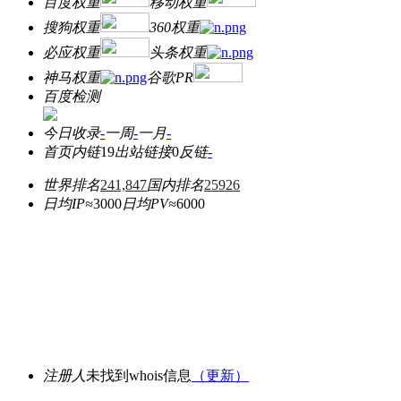
百度权重
移动权重
搜狗权重
360权重
必应权重
头条权重
神马权重
谷歌PR
百度检测
今日收录
-
一周
-
一月
-
首页内链
19
出站链接
0
反链
-
世界排名
241,847
国内排名
25926
日均IP≈
3000
日均PV≈
6000
注册人
未找到whois信息
（更新）