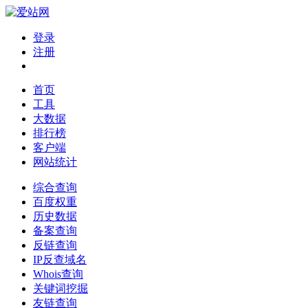
登录
注册
首页
工具
大数据
排行榜
客户端
网站统计
综合查询
百度权重
历史数据
备案查询
反链查询
IP反查域名
Whois查询
关键词挖掘
友链查询