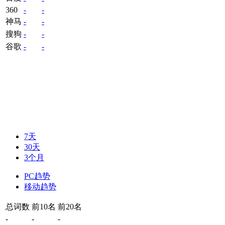
360
-
-
神马
-
-
搜狗
-
-
谷歌
-
-
7天
30天
3个月
PC趋势
移动趋势
总词数
前10名
前20名
-
-
-