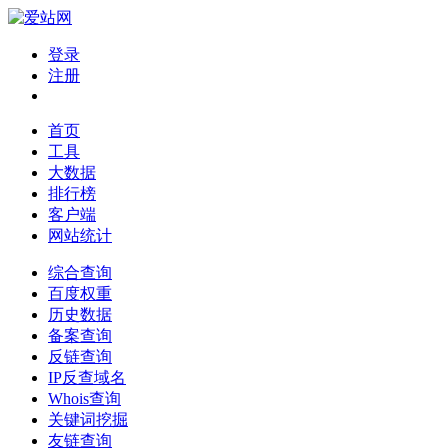
登录
注册
首页
工具
大数据
排行榜
客户端
网站统计
综合查询
百度权重
历史数据
备案查询
反链查询
IP反查域名
Whois查询
关键词挖掘
友链查询