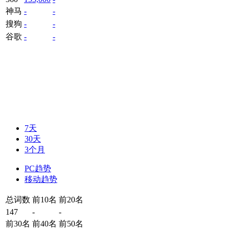
神马
-
-
搜狗
-
-
谷歌
-
-
7天
30天
3个月
PC趋势
移动趋势
总词数
前10名
前20名
147
-
-
前30名
前40名
前50名