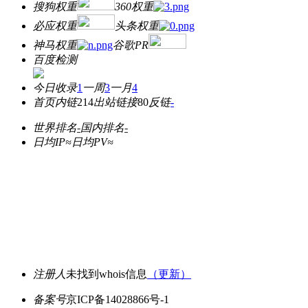
搜狗权重
360权重
必应权重
头条权重
神马权重
谷歌PR
百度检测
今日收录
1
一周
3
一月
4
首页内链
214
出站链接
80
反链
-
世界排名
-
国内排名
-
日均IP≈
日均PV≈
注册人
未找到whois信息
（更新）
备案号
京ICP备14028866号-1