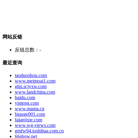
网站反链
反链总数：
-
最近查询
taoduoshou.com
www.meimoai1.com
glpi.scjyxw.com
www.landchina.com
baidu.com
yinteng.com
www.mama.cn
biquge001.com
falanjixie.com
www.wg-views.com
gmfw94.toshibaa.com.cn
66show.net