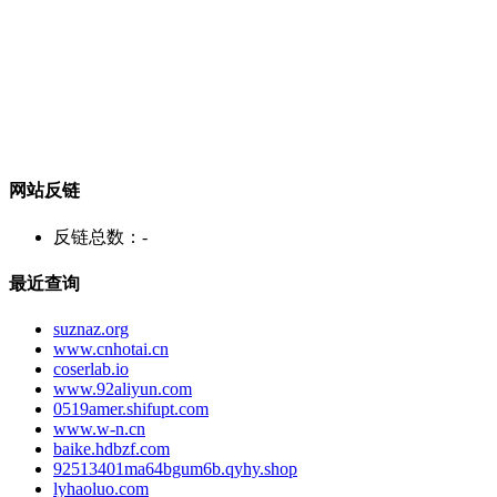
网站反链
反链总数：
-
最近查询
suznaz.org
www.cnhotai.cn
coserlab.io
www.92aliyun.com
0519amer.shifupt.com
www.w-n.cn
baike.hdbzf.com
92513401ma64bgum6b.qyhy.shop
lyhaoluo.com