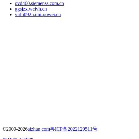
ovd460.siemenss.com.cn
ggsjzx.wcivh.cn
virhi0925.uni-power.cn
©2009-2026
aizhan.com
粤ICP备2022129511号