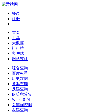
登录
注册
首页
工具
大数据
排行榜
客户端
网站统计
综合查询
百度权重
历史数据
备案查询
反链查询
IP反查域名
Whois查询
关键词挖掘
友链查询