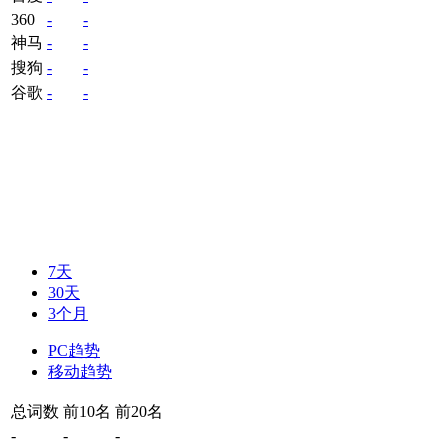
360
-
-
神马
-
-
搜狗
-
-
谷歌
-
-
7天
30天
3个月
PC趋势
移动趋势
总词数
前10名
前20名
-
-
-