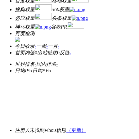
百度权重
移动权重
搜狗权重
360权重
必应权重
头条权重
神马权重
谷歌PR
百度检测
今日收录
-
一周
-
一月
-
首页内链
0
出站链接
0
反链
-
世界排名
-
国内排名
-
日均IP≈
日均PV≈
注册人
未找到whois信息
（更新）