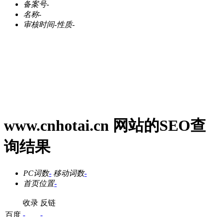
备案号
-
名称
-
审核时间
-
性质
-
www.cnhotai.cn 网站的SEO查
询结果
PC词数
-
移动词数
-
首页位置
-
收录
反链
百度
-
-