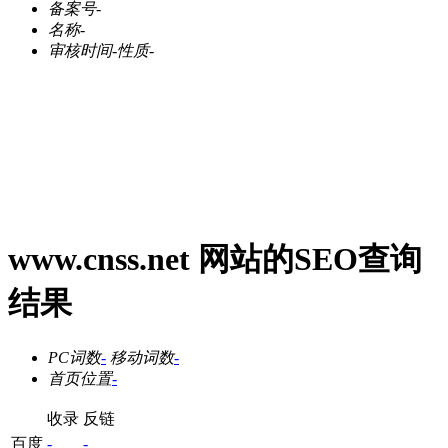
备案号
-
名称
-
审核时间
-
性质
-
www.cnss.net 网站的SEO查询
结果
PC词数
-
移动词数
-
首页位置
-
收录
反链
百度
-
-