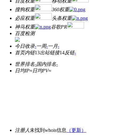
百度权重
移动权重
搜狗权重
360权重
必应权重
头条权重
神马权重
谷歌PR
百度检测
今日收录
-
一周
-
一月
-
首页内链
13
出站链接
14
反链
-
世界排名
-
国内排名
-
日均IP≈
日均PV≈
注册人
未找到whois信息
（更新）