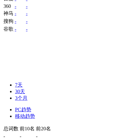
360
-
-
神马
-
-
搜狗
-
-
谷歌
-
-
7天
30天
3个月
PC趋势
移动趋势
总词数
前10名
前20名
-
-
-