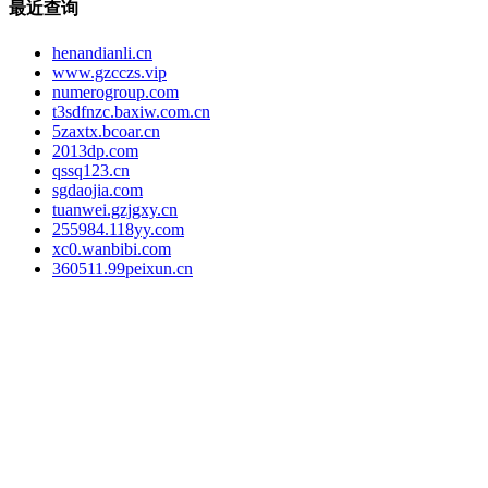
最近查询
henandianli.cn
www.gzcczs.vip
numerogroup.com
t3sdfnzc.baxiw.com.cn
5zaxtx.bcoar.cn
2013dp.com
qssq123.cn
sgdaojia.com
tuanwei.gzjgxy.cn
255984.118yy.com
xc0.wanbibi.com
360511.99peixun.cn