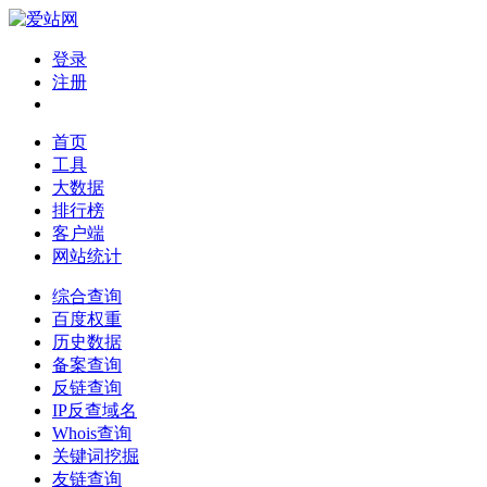
登录
注册
首页
工具
大数据
排行榜
客户端
网站统计
综合查询
百度权重
历史数据
备案查询
反链查询
IP反查域名
Whois查询
关键词挖掘
友链查询