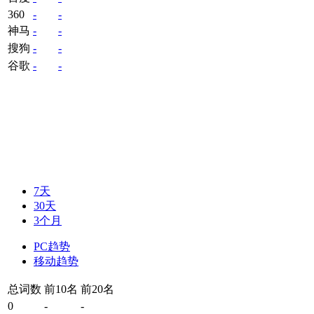
360
-
-
神马
-
-
搜狗
-
-
谷歌
-
-
7天
30天
3个月
PC趋势
移动趋势
总词数
前10名
前20名
0
-
-