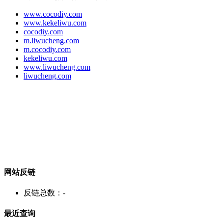
www.cocodiy.com
www.kekeliwu.com
cocodiy.com
m.liwucheng.com
m.cocodiy.com
kekeliwu.com
www.liwucheng.com
liwucheng.com
网站反链
反链总数：
-
最近查询