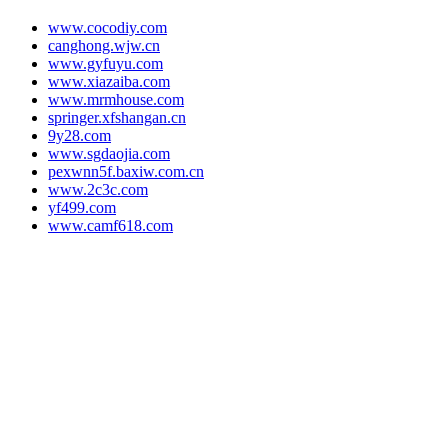
www.cocodiy.com
canghong.wjw.cn
www.gyfuyu.com
www.xiazaiba.com
www.mrmhouse.com
springer.xfshangan.cn
9y28.com
www.sgdaojia.com
pexwnn5f.baxiw.com.cn
www.2c3c.com
yf499.com
www.camf618.com