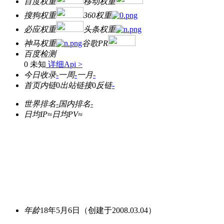
百度权重
移动权重
搜狗权重
360权重
必应权重
头条权重
神马权重
谷歌PR
百度检测
0 未知
详细Api >
今日收录
-
一周
-
一月
-
首页内链
0
出站链接
0
反链
-
世界排名
-
国内排名
-
日均IP≈
日均PV≈
年龄
18年5月6日
（创建于2008.03.04）