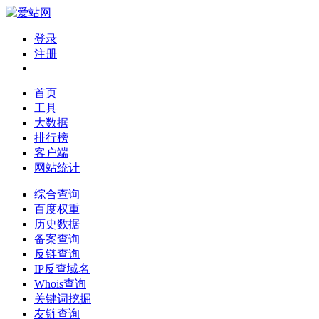
登录
注册
首页
工具
大数据
排行榜
客户端
网站统计
综合查询
百度权重
历史数据
备案查询
反链查询
IP反查域名
Whois查询
关键词挖掘
友链查询