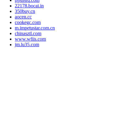
bjjshsrq.com
22178.bocai.in
350buy.cn
aocen.cc
cookegc.com
m.impetustar.com.cn
chinasztl.com
www.wfiis.com
jm.lu35.com