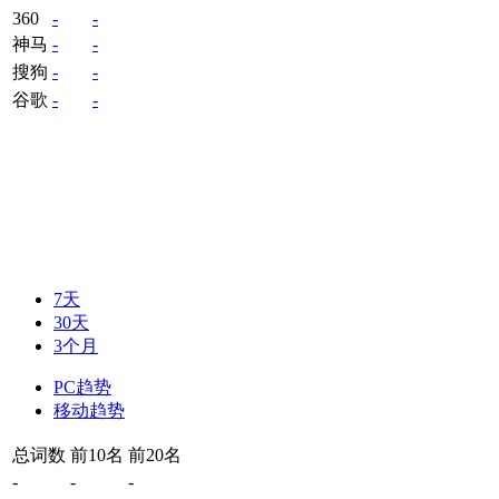
360
-
-
神马
-
-
搜狗
-
-
谷歌
-
-
7天
30天
3个月
PC趋势
移动趋势
总词数
前10名
前20名
-
-
-