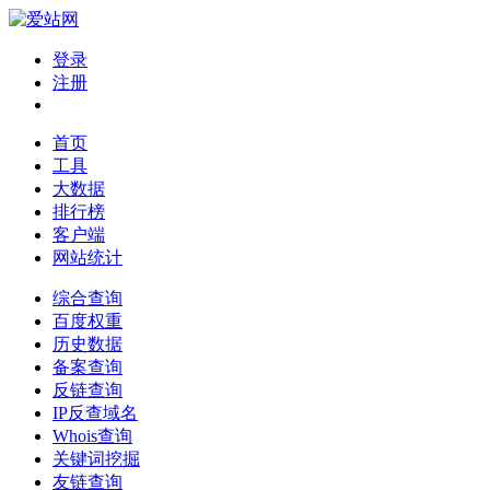
登录
注册
首页
工具
大数据
排行榜
客户端
网站统计
综合查询
百度权重
历史数据
备案查询
反链查询
IP反查域名
Whois查询
关键词挖掘
友链查询