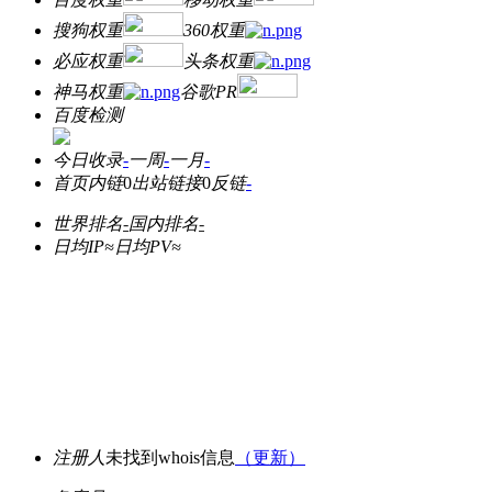
搜狗权重
360权重
必应权重
头条权重
神马权重
谷歌PR
百度检测
今日收录
-
一周
-
一月
-
首页内链
0
出站链接
0
反链
-
世界排名
-
国内排名
-
日均IP≈
日均PV≈
注册人
未找到whois信息
（更新）