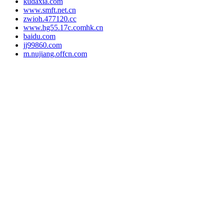
kudaxia.com
www.smft.net.cn
zwioh.477120.cc
www.hg55.17c.comhk.cn
baidu.com
jj99860.com
m.nujiang.offcn.com