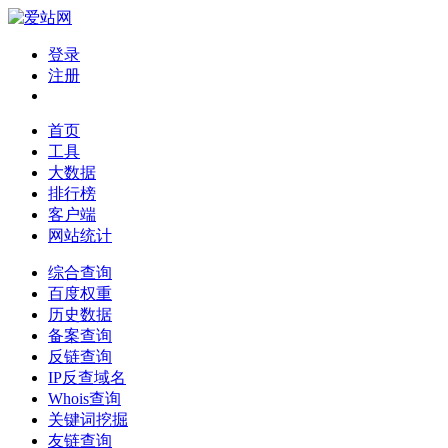
登录
注册
首页
工具
大数据
排行榜
客户端
网站统计
综合查询
百度权重
历史数据
备案查询
反链查询
IP反查域名
Whois查询
关键词挖掘
友链查询