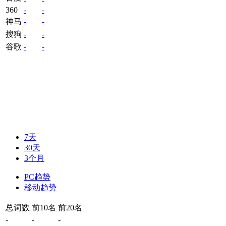
360
-
-
神马
-
-
搜狗
-
-
谷歌
-
-
7天
30天
3个月
PC趋势
移动趋势
总词数
前10名
前20名
-
-
-