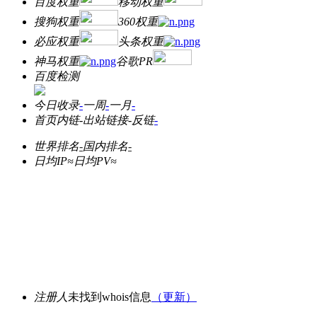
百度权重
移动权重
搜狗权重
360权重
必应权重
头条权重
神马权重
谷歌PR
百度检测
今日收录
-
一周
-
一月
-
首页内链
-
出站链接
-
反链
-
世界排名
-
国内排名
-
日均IP≈
日均PV≈
注册人
未找到whois信息
（更新）