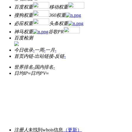
百度权重
移动权重
搜狗权重
360权重
必应权重
头条权重
神马权重
谷歌PR
百度检测
今日收录
-
一周
-
一月
-
首页内链
-
出站链接
-
反链
-
世界排名
-
国内排名
-
日均IP≈
日均PV≈
注册人
未找到whois信息
（更新）