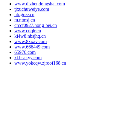
www.dlzhendongshai.com
tjxuchuweiye.com
nb-gree.cn
m.ntmsj.cn
crccf0927.hong-bei.cn
www.cnqlr.cn
ki4w8.nbsjhq.cn
www.8xxav.com
www.666449.com
65976.com
xt.hsakyy.com
www.yokcqw.zjroof168.cn