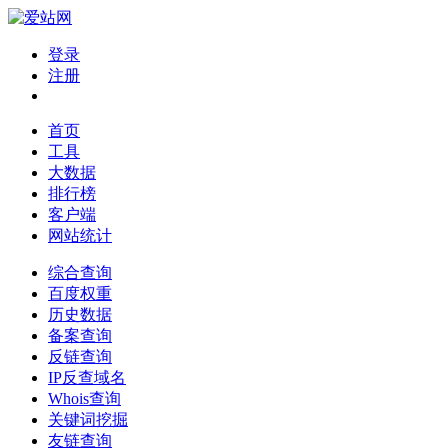
登录
注册
首页
工具
大数据
排行榜
客户端
网站统计
综合查询
百度权重
历史数据
备案查询
反链查询
IP反查域名
Whois查询
关键词挖掘
友链查询