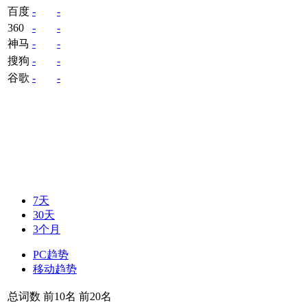
百度
-
-
360
-
-
神马
-
-
搜狗
-
-
谷歌
-
-
7天
30天
3个月
PC趋势
移动趋势
总词数
前10名
前20名