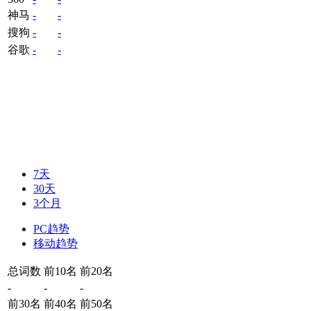
神马
-
-
搜狗
-
-
谷歌
-
-
7天
30天
3个月
PC趋势
移动趋势
总词数
前10名
前20名
-
-
-
前30名
前40名
前50名