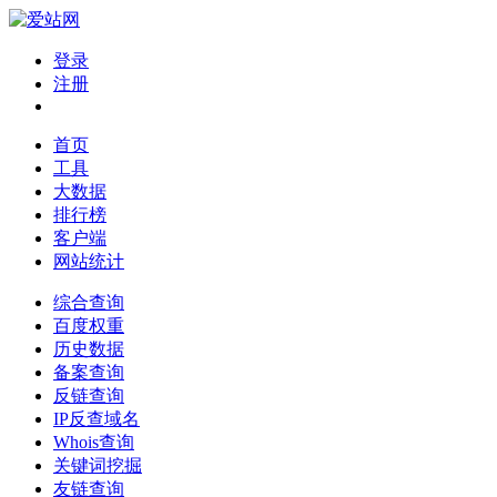
登录
注册
首页
工具
大数据
排行榜
客户端
网站统计
综合查询
百度权重
历史数据
备案查询
反链查询
IP反查域名
Whois查询
关键词挖掘
友链查询