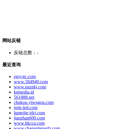
网站反链
反链总数：
-
最近查询
zgycgc.com
www.584949.com
www.paznkj.com
kgmedia.id
561888.net
chukou.yiwugou.com
jujie-led.com
lumeijie.jdzj.com
jianzhan600.com
www.hkcca.com
www.changshengdz.com