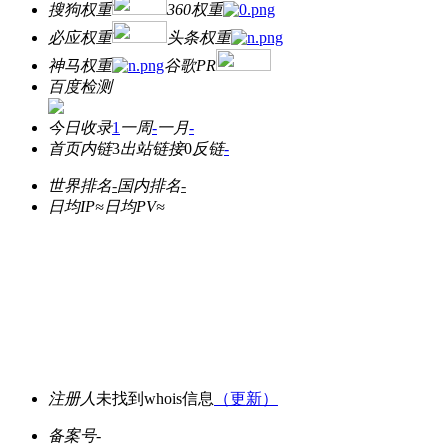
搜狗权重
360权重
必应权重
头条权重
神马权重
谷歌PR
百度检测
今日收录
1
一周
-
一月
-
首页内链
3
出站链接
0
反链
-
世界排名
-
国内排名
-
日均IP≈
日均PV≈
注册人
未找到whois信息
（更新）
备案号
-