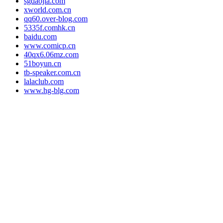
sgdaojia.com
xworld.com.cn
qq60.over-blog.com
5335f.comhk.cn
baidu.com
www.comicp.cn
40qx6.06mz.com
51boyun.cn
tb-speaker.com.cn
lalaclub.com
www.hg-blg.com