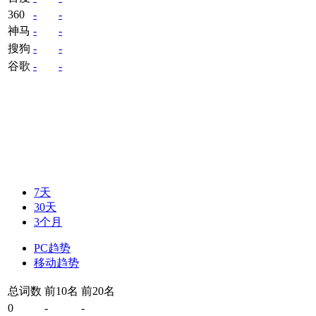
360
-
-
神马
-
-
搜狗
-
-
谷歌
-
-
7天
30天
3个月
PC趋势
移动趋势
总词数
前10名
前20名
0
-
-