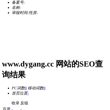
备案号
-
名称
-
审核时间
-
性质
-
www.dygang.cc 网站的SEO查
询结果
PC词数
0
移动词数
0
首页位置
-
收录
反链
百度
-
-