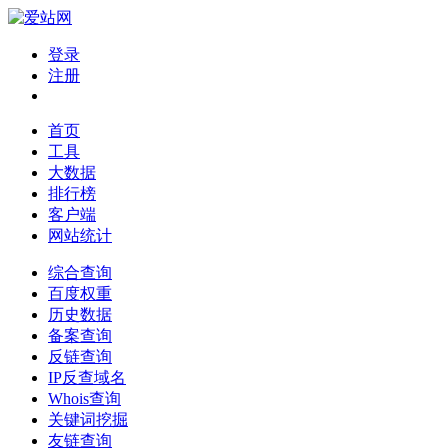
登录
注册
首页
工具
大数据
排行榜
客户端
网站统计
综合查询
百度权重
历史数据
备案查询
反链查询
IP反查域名
Whois查询
关键词挖掘
友链查询