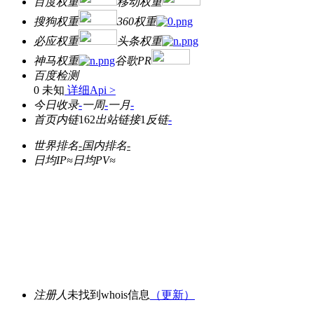
百度权重
移动权重
搜狗权重
360权重
必应权重
头条权重
神马权重
谷歌PR
百度检测
0 未知
详细Api >
今日收录
-
一周
-
一月
-
首页内链
162
出站链接
1
反链
-
世界排名
-
国内排名
-
日均IP≈
日均PV≈
注册人
未找到whois信息
（更新）