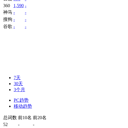
360
1,590
-
神马
-
-
搜狗
-
-
谷歌
-
-
7天
30天
3个月
PC趋势
移动趋势
总词数
前10名
前20名
52
-
-