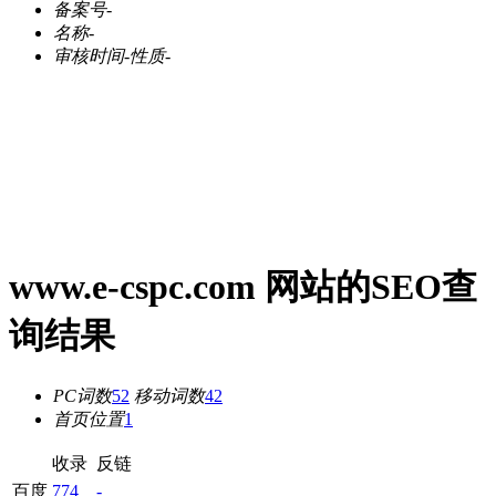
备案号
-
名称
-
审核时间
-
性质
-
www.e-cspc.com 网站的SEO查
询结果
PC词数
52
移动词数
42
首页位置
1
收录
反链
百度
774
-