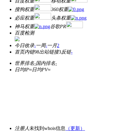
百度权重
移动权重
搜狗权重
360权重
必应权重
头条权重
神马权重
谷歌PR
百度检测
今日收录
-
一周
-
一月
2
首页内链
98
出站链接
3
反链
-
世界排名
-
国内排名
-
日均IP≈
日均PV≈
注册人
未找到whois信息
（更新）