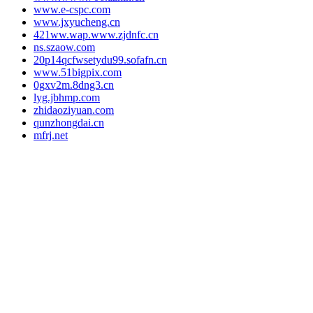
www.e-cspc.com
www.jxyucheng.cn
421ww.wap.www.zjdnfc.cn
ns.szaow.com
20p14qcfwsetydu99.sofafn.cn
www.51bigpix.com
0gxv2m.8dng3.cn
lyg.jbhmp.com
zhidaoziyuan.com
qunzhongdai.cn
mfrj.net