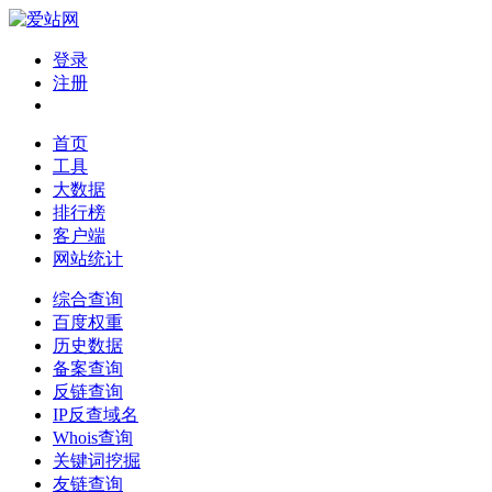
登录
注册
首页
工具
大数据
排行榜
客户端
网站统计
综合查询
百度权重
历史数据
备案查询
反链查询
IP反查域名
Whois查询
关键词挖掘
友链查询