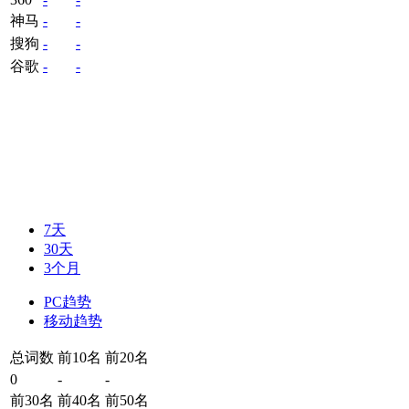
神马
-
-
搜狗
-
-
谷歌
-
-
7天
30天
3个月
PC趋势
移动趋势
总词数
前10名
前20名
0
-
-
前30名
前40名
前50名