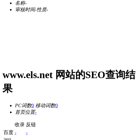
名称
-
审核时间
-
性质
-
www.els.net 网站的SEO查询结
果
PC词数
0
移动词数
0
首页位置
-
收录
反链
百度
-
-
360
-
-