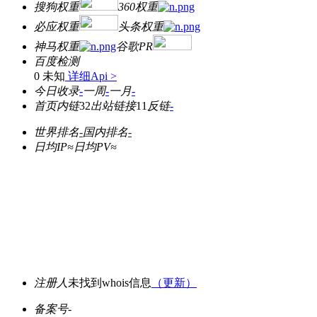
搜狗权重
360权重
必应权重
头条权重
神马权重
谷歌PR
百度检测
0 未知
详细Api >
今日收录
-
一周
-
一月
-
首页内链
32
出站链接
11
反链
-
世界排名
-
国内排名
-
日均IP≈
日均PV≈
注册人
未找到whois信息
（更新）
备案号
-