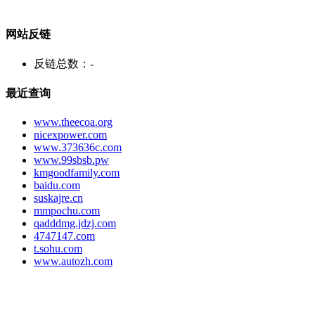
网站反链
反链总数：
-
最近查询
www.theecoa.org
nicexpower.com
www.373636c.com
www.99sbsb.pw
kmgoodfamily.com
baidu.com
suskajre.cn
mmpochu.com
qadddmg.jdzj.com
4747147.com
t.sohu.com
www.autozh.com