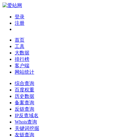
登录
注册
首页
工具
大数据
排行榜
客户端
网站统计
综合查询
百度权重
历史数据
备案查询
反链查询
IP反查域名
Whois查询
关键词挖掘
友链查询