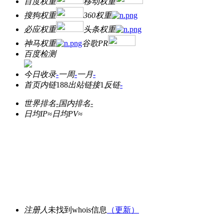
百度权重
移动权重
搜狗权重
360权重
必应权重
头条权重
神马权重
谷歌PR
百度检测
今日收录
-
一周
-
一月
-
首页内链
188
出站链接
1
反链
-
世界排名
-
国内排名
-
日均IP≈
日均PV≈
注册人
未找到whois信息
（更新）