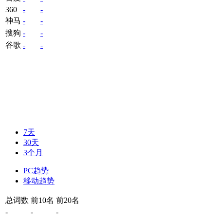
360
-
-
神马
-
-
搜狗
-
-
谷歌
-
-
7天
30天
3个月
PC趋势
移动趋势
总词数
前10名
前20名
-
-
-