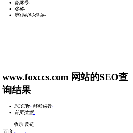
备案号
-
名称
-
审核时间
-
性质
-
www.foxccs.com 网站的SEO查
询结果
PC词数
-
移动词数
-
首页位置
-
收录
反链
百度
-
-