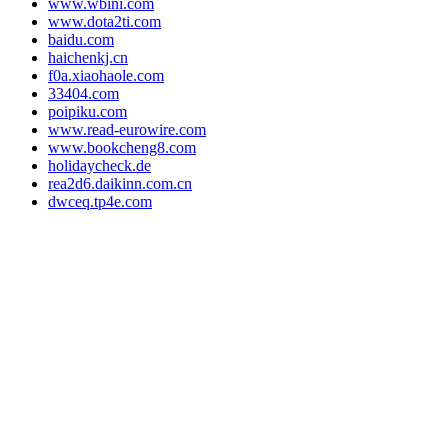
www.wbini.com
www.dota2ti.com
baidu.com
haichenkj.cn
f0a.xiaohaole.com
33404.com
poipiku.com
www.read-eurowire.com
www.bookcheng8.com
holidaycheck.de
rea2d6.daikinn.com.cn
dwceq.tp4e.com