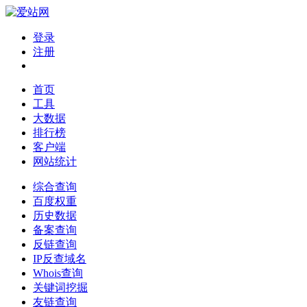
登录
注册
首页
工具
大数据
排行榜
客户端
网站统计
综合查询
百度权重
历史数据
备案查询
反链查询
IP反查域名
Whois查询
关键词挖掘
友链查询