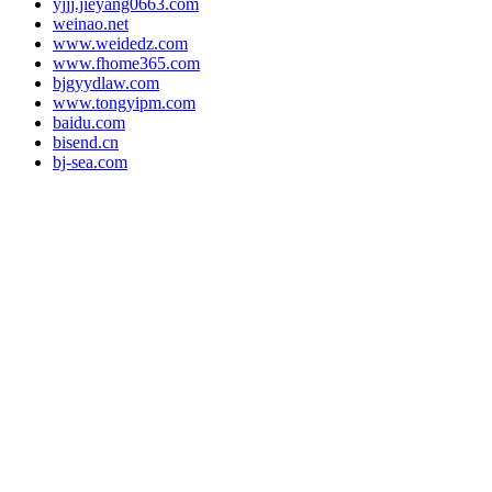
yjjj.jieyang0663.com
weinao.net
www.weidedz.com
www.fhome365.com
bjgyydlaw.com
www.tongyipm.com
baidu.com
bisend.cn
bj-sea.com