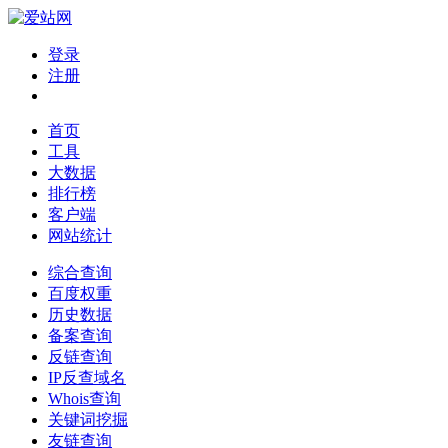
登录
注册
首页
工具
大数据
排行榜
客户端
网站统计
综合查询
百度权重
历史数据
备案查询
反链查询
IP反查域名
Whois查询
关键词挖掘
友链查询