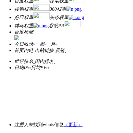
百度权重
移动权重
搜狗权重
360权重
必应权重
头条权重
神马权重
谷歌PR
百度检测
今日收录
-
一周
-
一月
-
首页内链
-
出站链接
-
反链
-
世界排名
-
国内排名
-
日均IP≈
日均PV≈
注册人
未找到whois信息
（更新）