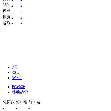
360
-
-
神马
-
-
搜狗
-
-
谷歌
-
-
7天
30天
3个月
PC趋势
移动趋势
总词数
前10名
前20名
-
-
-