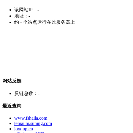
该网站IP：
-
地址：
-
约
-
个站点运行在此服务器上
网站反链
反链总数：
-
最近查询
www.fshaila.com
temai.m.suning.com
joxqup.cn