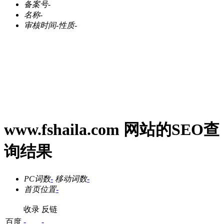
备案号
-
名称
-
审核时间
-
性质
-
www.fshaila.com 网站的SEO查
询结果
PC词数
-
移动词数
-
首页位置
-
收录
反链
百度
-
-