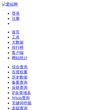
登录
注册
首页
工具
大数据
排行榜
客户端
网站统计
综合查询
百度权重
历史数据
备案查询
反链查询
IP反查域名
Whois查询
关键词挖掘
友链查询