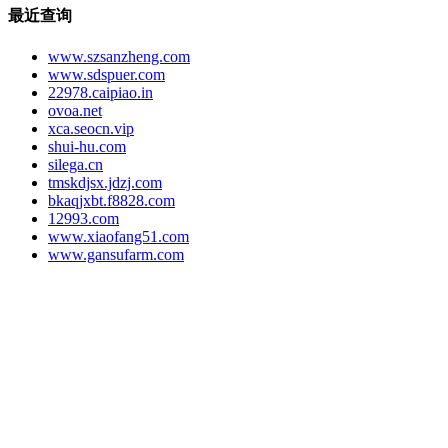
最近查询
www.szsanzheng.com
www.sdspuer.com
22978.caipiao.in
ovoa.net
xca.seocn.vip
shui-hu.com
silega.cn
tmskdjsx.jdzj.com
bkaqjxbt.f8828.com
12993.com
www.xiaofang51.com
www.gansufarm.com