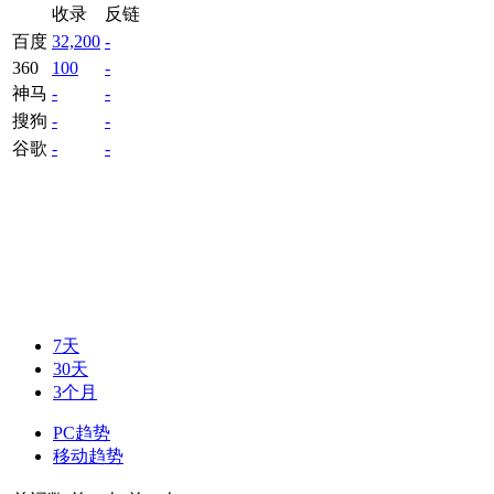
收录
反链
百度
32,200
-
360
100
-
神马
-
-
搜狗
-
-
谷歌
-
-
7天
30天
3个月
PC趋势
移动趋势