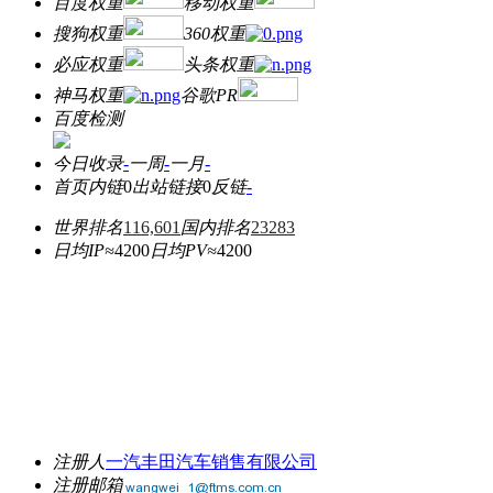
百度权重
移动权重
搜狗权重
360权重
必应权重
头条权重
神马权重
谷歌PR
百度检测
今日收录
-
一周
-
一月
-
首页内链
0
出站链接
0
反链
-
世界排名
116,601
国内排名
23283
日均IP≈
4200
日均PV≈
4200
注册人
一汽丰田汽车销售有限公司
注册邮箱