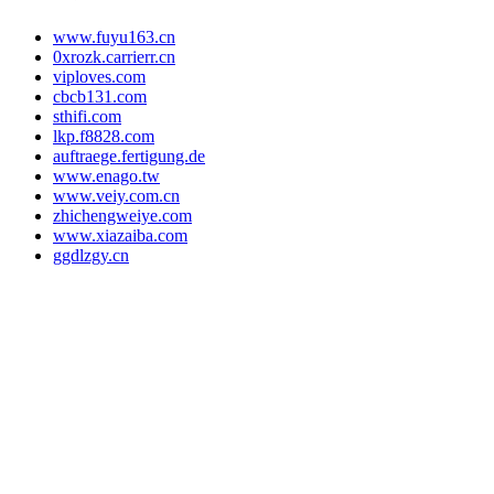
www.fuyu163.cn
0xrozk.carrierr.cn
viploves.com
cbcb131.com
sthifi.com
lkp.f8828.com
auftraege.fertigung.de
www.enago.tw
www.veiy.com.cn
zhichengweiye.com
www.xiazaiba.com
ggdlzgy.cn