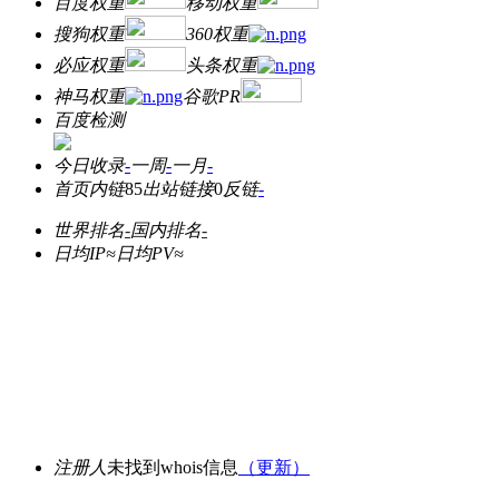
百度权重
移动权重
搜狗权重
360权重
必应权重
头条权重
神马权重
谷歌PR
百度检测
今日收录
-
一周
-
一月
-
首页内链
85
出站链接
0
反链
-
世界排名
-
国内排名
-
日均IP≈
日均PV≈
注册人
未找到whois信息
（更新）