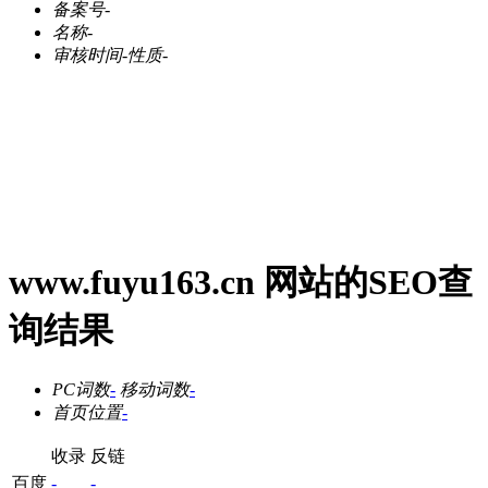
备案号
-
名称
-
审核时间
-
性质
-
www.fuyu163.cn 网站的SEO查
询结果
PC词数
-
移动词数
-
首页位置
-
收录
反链
百度
-
-