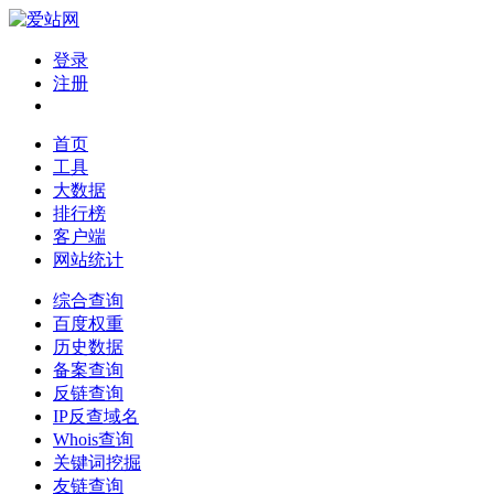
登录
注册
首页
工具
大数据
排行榜
客户端
网站统计
综合查询
百度权重
历史数据
备案查询
反链查询
IP反查域名
Whois查询
关键词挖掘
友链查询