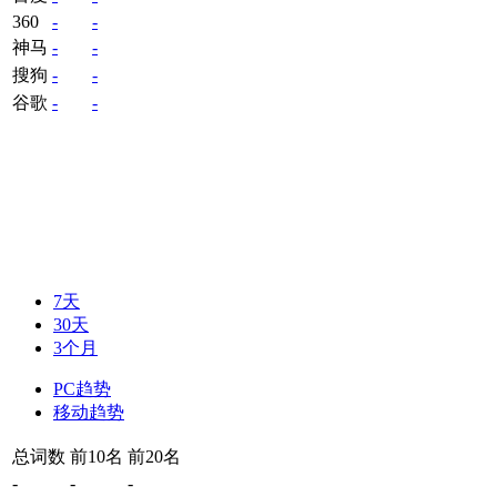
360
-
-
神马
-
-
搜狗
-
-
谷歌
-
-
7天
30天
3个月
PC趋势
移动趋势
总词数
前10名
前20名
-
-
-