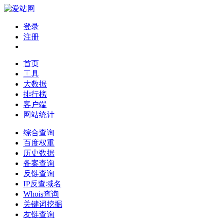
登录
注册
首页
工具
大数据
排行榜
客户端
网站统计
综合查询
百度权重
历史数据
备案查询
反链查询
IP反查域名
Whois查询
关键词挖掘
友链查询