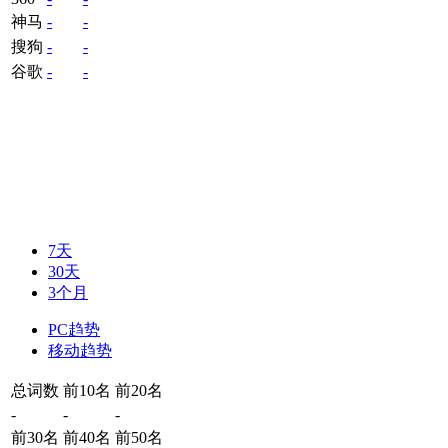
神马
-
-
搜狗
-
-
谷歌
-
-
7天
30天
3个月
PC趋势
移动趋势
总词数
前10名
前20名
-
-
-
前30名
前40名
前50名