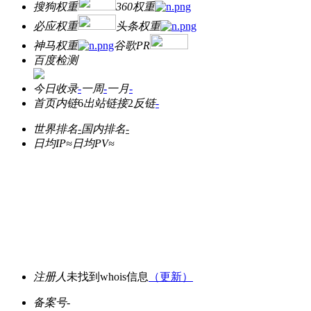
搜狗权重
360权重
必应权重
头条权重
神马权重
谷歌PR
百度检测
今日收录
-
一周
-
一月
-
首页内链
6
出站链接
2
反链
-
世界排名
-
国内排名
-
日均IP≈
日均PV≈
注册人
未找到whois信息
（更新）
备案号
-