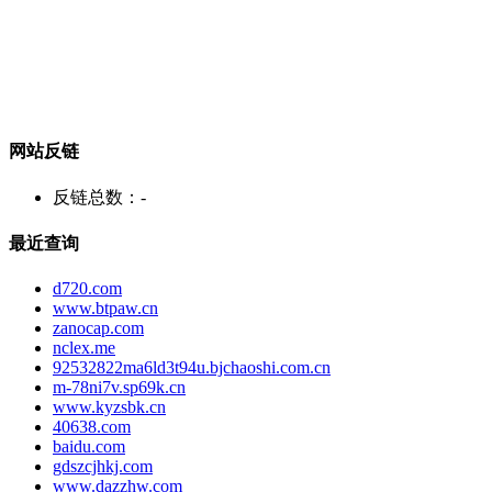
网站反链
反链总数：
-
最近查询
d720.com
www.btpaw.cn
zanocap.com
nclex.me
92532822ma6ld3t94u.bjchaoshi.com.cn
m-78ni7v.sp69k.cn
www.kyzsbk.cn
40638.com
baidu.com
gdszcjhkj.com
www.dazzhw.com