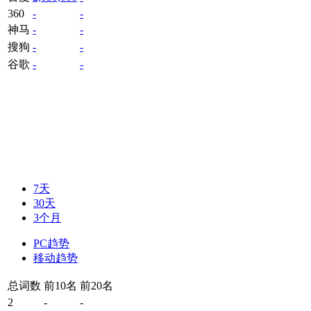
360
-
-
神马
-
-
搜狗
-
-
谷歌
-
-
7天
30天
3个月
PC趋势
移动趋势
总词数
前10名
前20名
2
-
-