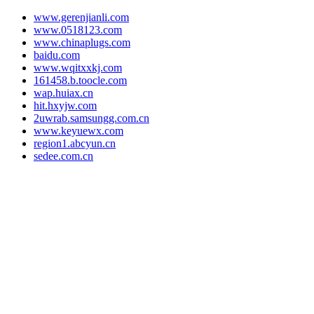
www.gerenjianli.com
www.0518123.com
www.chinaplugs.com
baidu.com
www.wqitxxkj.com
161458.b.toocle.com
wap.huiax.cn
hit.hxyjw.com
2uwrab.samsungg.com.cn
www.keyuewx.com
region1.abcyun.cn
sedee.com.cn