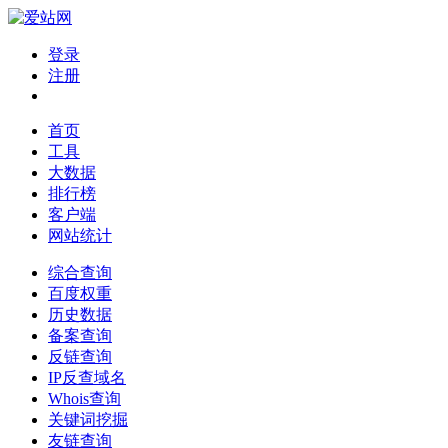
登录
注册
首页
工具
大数据
排行榜
客户端
网站统计
综合查询
百度权重
历史数据
备案查询
反链查询
IP反查域名
Whois查询
关键词挖掘
友链查询