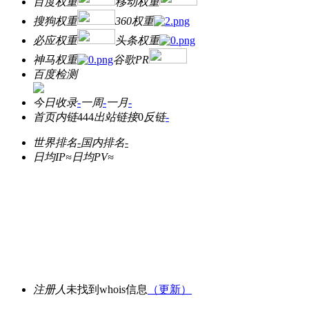
百度权重
移动权重
搜狗权重
360权重
必应权重
头条权重
神马权重
谷歌PR
百度检测
今日收录
-
一周
-
一月
-
首页内链
444
出站链接
0
反链
-
世界排名
-
国内排名
-
日均IP≈
日均PV≈
注册人
未找到whois信息
（更新）