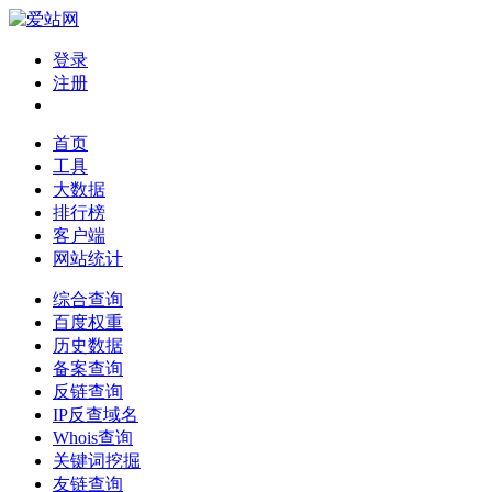
登录
注册
首页
工具
大数据
排行榜
客户端
网站统计
综合查询
百度权重
历史数据
备案查询
反链查询
IP反查域名
Whois查询
关键词挖掘
友链查询