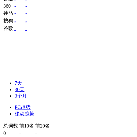
360
-
-
神马
-
-
搜狗
-
-
谷歌
-
-
7天
30天
3个月
PC趋势
移动趋势
总词数
前10名
前20名
0
-
-