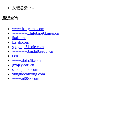
反链总数：
-
最近查询
www.hangame.com
wwwww.zhifubao9.kmesi.cn
ikaka.me
lxsjsh.com
sjzgouji.51sole.com
wwwww.baidu8.eaoyj.cn
t.cn
www.dota2ti.com
gzbjzy.edu.cn
shouqianba.com
yunguochuxing.com
www.rd888.com