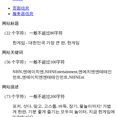
页面信息
服务器信息
网站标题
（
22
个字符） 一般不超过80字符
한게임 - 대한민국 가장 큰 판, 한게임
网站关键词
（
56
个字符） 一般不超过100字符
NHN,엔에이치엔,NHNEntertainment,엔에치엔엔테테인
먼트,엔에이치엔엔테테인먼트,NHNEnt
网站描述
（
73
个字符） 一般不超过200字符
포커, 섯다, 맞고, 고스톱, 바둑, 장기, 윷놀이까지! 가볍
게 한판, 기분 좋게 즐기는 모두의 놀이터, 지금 한게임에