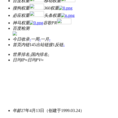
百度权重
移动权重
搜狗权重
360权重
必应权重
头条权重
神马权重
谷歌PR
百度检测
今日收录
-
一周
-
一月
-
首页内链
145
出站链接
1
反链
-
世界排名
-
国内排名
-
日均IP≈
日均PV≈
年龄
27年4月13日
（创建于1999.03.24）