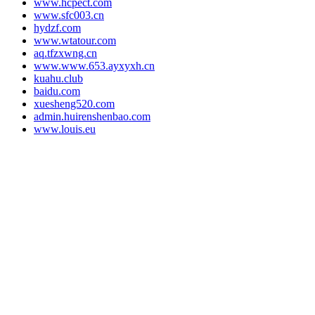
www.hcpect.com
www.sfc003.cn
hydzf.com
www.wtatour.com
aq.tfzxwng.cn
www.www.653.ayxyxh.cn
kuahu.club
baidu.com
xuesheng520.com
admin.huirenshenbao.com
www.louis.eu