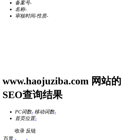
备案号
-
名称
-
审核时间
-
性质
-
www.haojuziba.com 网站的
SEO查询结果
PC词数
-
移动词数
-
首页位置
-
收录
反链
百度
-
-