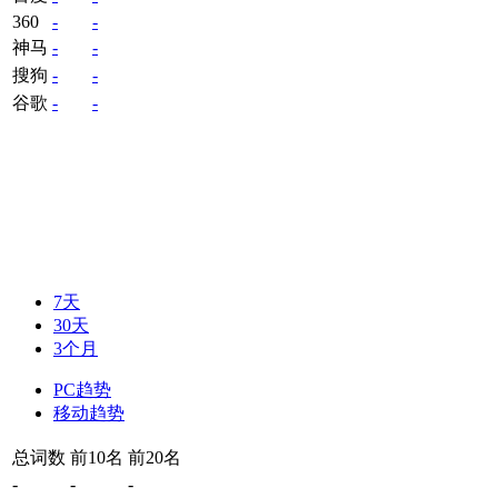
360
-
-
神马
-
-
搜狗
-
-
谷歌
-
-
7天
30天
3个月
PC趋势
移动趋势
总词数
前10名
前20名
-
-
-