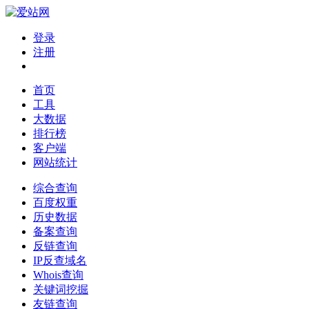
登录
注册
首页
工具
大数据
排行榜
客户端
网站统计
综合查询
百度权重
历史数据
备案查询
反链查询
IP反查域名
Whois查询
关键词挖掘
友链查询