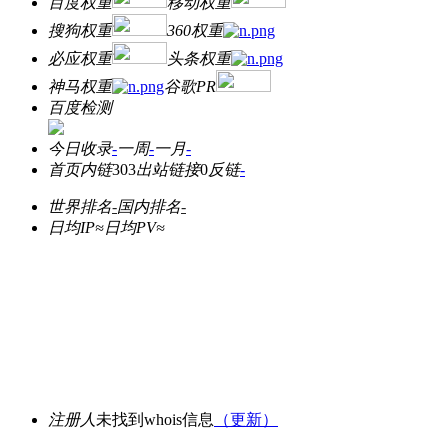
百度权重
移动权重
搜狗权重
360权重
必应权重
头条权重
神马权重
谷歌PR
百度检测
今日收录
-
一周
-
一月
-
首页内链
303
出站链接
0
反链
-
世界排名
-
国内排名
-
日均IP≈
日均PV≈
注册人
未找到whois信息
（更新）