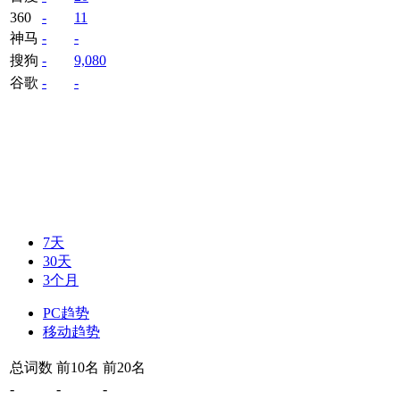
360
-
11
神马
-
-
搜狗
-
9,080
谷歌
-
-
7天
30天
3个月
PC趋势
移动趋势
总词数
前10名
前20名
-
-
-