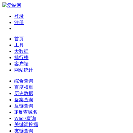
登录
注册
首页
工具
大数据
排行榜
客户端
网站统计
综合查询
百度权重
历史数据
备案查询
反链查询
IP反查域名
Whois查询
关键词挖掘
友链查询