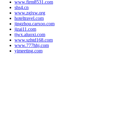
www.firm8531.com
shs4.cn
www.zgjxw.org
hoteltravel.com
jingzhou.carxoo.com
jizai11.com
tjwx.aluoxi.com
www.szhtd168.com
www.777hhj.com
yimeeting.com