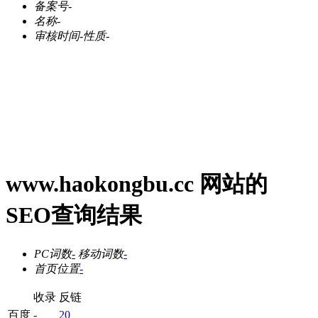
备案号
-
名称
-
审核时间
-
性质
-
www.haokongbu.cc 网站的
SEO查询结果
PC词数
-
移动词数
-
首页位置
-
收录
反链
百度
-
20