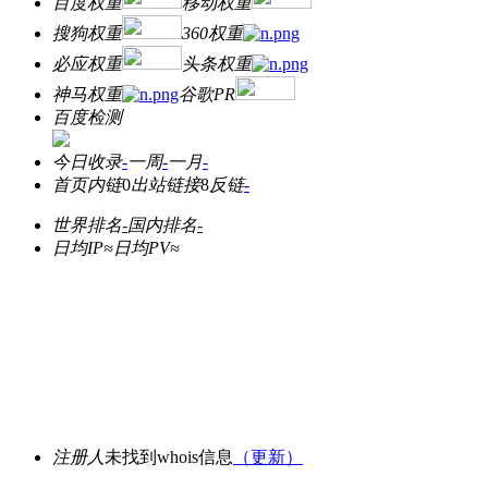
百度权重
移动权重
搜狗权重
360权重
必应权重
头条权重
神马权重
谷歌PR
百度检测
今日收录
-
一周
-
一月
-
首页内链
0
出站链接
8
反链
-
世界排名
-
国内排名
-
日均IP≈
日均PV≈
注册人
未找到whois信息
（更新）