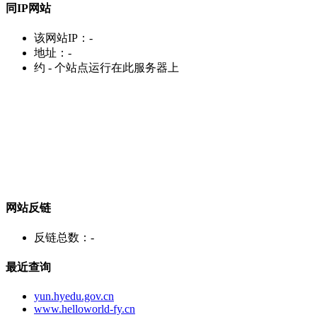
同IP网站
该网站IP：
-
地址：
-
约
-
个站点运行在此服务器上
网站反链
反链总数：
-
最近查询
yun.hyedu.gov.cn
www.helloworld-fy.cn