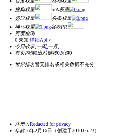
百度权重
移动权重
搜狗权重
360权重
必应权重
头条权重
神马权重
谷歌PR
百度检测
0 未知
详细Api >
今日收录
-
一周
-
一月
-
首页内链
0
出站链接
0
反链
0
世界排名
暂无排名或相关数据不充分
注册人
Redacted for privacy
年龄
16年2月16日
（创建于2010.05.23）