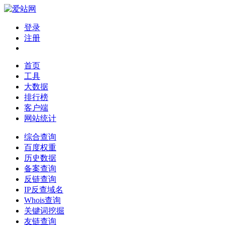
登录
注册
首页
工具
大数据
排行榜
客户端
网站统计
综合查询
百度权重
历史数据
备案查询
反链查询
IP反查域名
Whois查询
关键词挖掘
友链查询