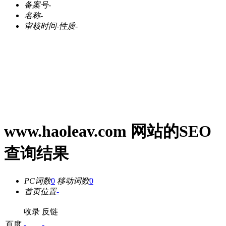
备案号
-
名称
-
审核时间
-
性质
-
www.haoleav.com 网站的SEO
查询结果
PC词数
0
移动词数
0
首页位置
-
收录
反链
百度
-
-