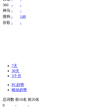
360
-
-
神马
-
-
搜狗
-
148
谷歌
-
-
7天
30天
3个月
PC趋势
移动趋势
总词数
前10名
前20名
0
-
-