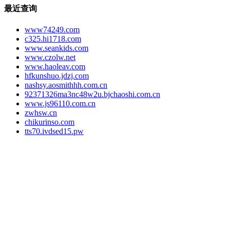
最近查询
www74249.com
c325.hi1718.com
www.seankids.com
www.czolw.net
www.haoleav.com
hfkunshuo.jdzj.com
nashsy.aosmithhh.com.cn
92371326ma3nc48w2u.bjchaoshi.com.cn
www.js96110.com.cn
zwhsw.cn
chikurinso.com
tts70.ivdsed15.pw