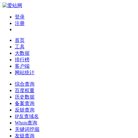
登录
注册
首页
工具
大数据
排行榜
客户端
网站统计
综合查询
百度权重
历史数据
备案查询
反链查询
IP反查域名
Whois查询
关键词挖掘
友链查询