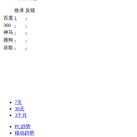
收录
反链
百度
1
-
360
-
-
神马
-
-
搜狗
-
-
谷歌
-
-
7天
30天
3个月
PC趋势
移动趋势