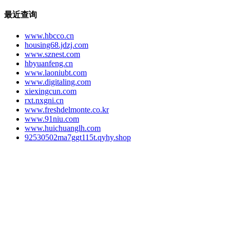
最近查询
www.hbcco.cn
housing68.jdzj.com
www.sznest.com
hbyuanfeng.cn
www.laoniubt.com
www.digitaling.com
xiexingcun.com
rxt.nxgni.cn
www.freshdelmonte.co.kr
www.91niu.com
www.huichuanglh.com
92530502ma7ggt115t.qyhy.shop