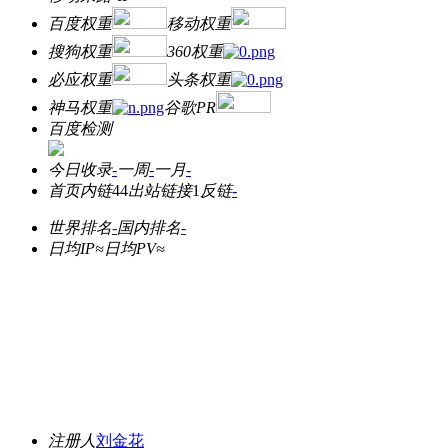
百度权重
移动权重
搜狗权重
360权重
必应权重
头条权重
神马权重
谷歌PR
百度检测
今日收录
-
一周
-
一月
-
首页内链
44
出站链接
1
反链
-
世界排名
-
国内排名
-
日均IP≈
日均PV≈
注册人
刘金花