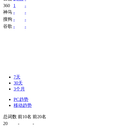
360
1
-
神马
-
-
搜狗
-
-
谷歌
-
-
7天
30天
3个月
PC趋势
移动趋势
总词数
前10名
前20名
20
-
-