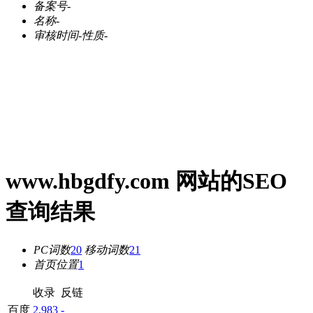
备案号
-
名称
-
审核时间
-
性质
-
www.hbgdfy.com 网站的SEO
查询结果
PC词数
20
移动词数
21
首页位置
1
收录
反链
百度
2,983
-