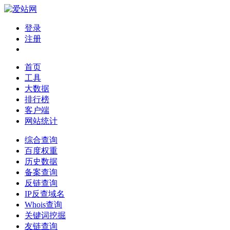
登录
注册
首页
工具
大数据
排行榜
客户端
网站统计
综合查询
百度权重
历史数据
备案查询
反链查询
IP反查域名
Whois查询
关键词挖掘
友链查询