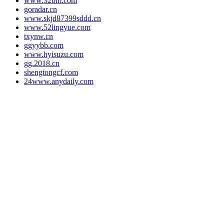
www.32bm.com
goradar.cn
www.skjd87399sddd.cn
www.52lingyue.com
txynw.cn
ggyybb.com
www.hyisuzu.com
gg.2018.cn
shengtongcf.com
24www.anydaily.com