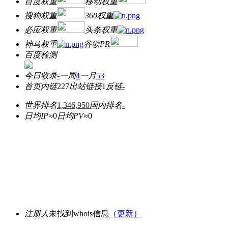
百度权重
移动权重
搜狗权重
360权重
必应权重
头条权重
神马权重
谷歌PR
百度检测
今日收录
-
一周
4
一月
53
首页内链
227
出站链接
1
反链
-
世界排名
1,346,950
国内排名
-
日均IP≈
0
日均PV≈
0
注册人
未找到whois信息
（更新）