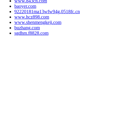
www.843ch.com
baoyer.com
92220181ma13wfw94g.0518fc.cn
www.hcz898.com
www.shenmengkeji.com
buzhang.com
sgdhm.f8828.com