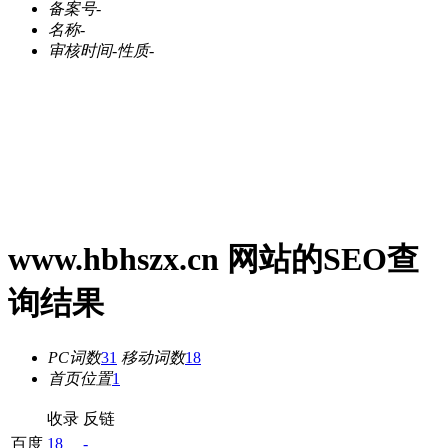
备案号
-
名称
-
审核时间
-
性质
-
www.hbhszx.cn 网站的SEO查
询结果
PC词数
31
移动词数
18
首页位置
1
收录
反链
百度
18
-