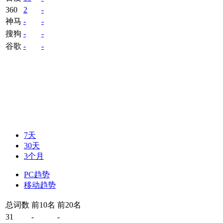
360
2
-
神马
-
-
搜狗
-
-
谷歌
-
-
7天
30天
3个月
PC趋势
移动趋势
总词数
前10名
前20名
31
-
-