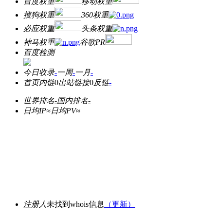
百度权重
移动权重
搜狗权重
360权重
必应权重
头条权重
神马权重
谷歌PR
百度检测
今日收录
-
一周
-
一月
-
首页内链
0
出站链接
0
反链
-
世界排名
-
国内排名
-
日均IP≈
日均PV≈
注册人
未找到whois信息
（更新）