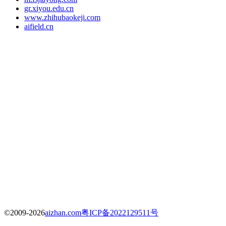
gr.xiyou.edu.cn
www.zhihubaokeji.com
aifield.cn
©2009-2026
aizhan.com
粤ICP备2022129511号