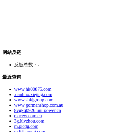
网站反链
反链总数：
-
最近查询
www.hk00875.com
xianhuo.xiejing.com
www.sbkjgroup.com
www.gormanshop.com.au
8vgkq0926.uni-power.cn
e.qcew.com.cn
3g.ltlvzhou.com
m.picdg.com
m.fsjiayong.com