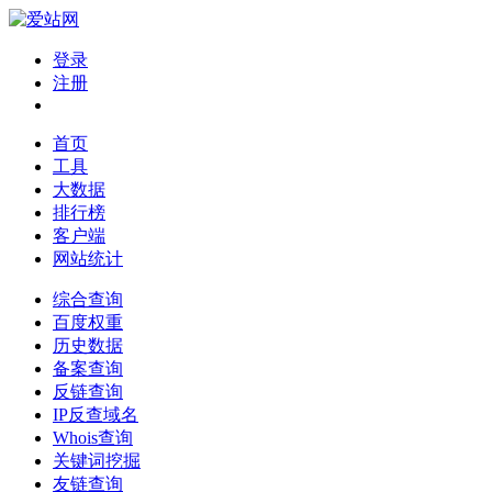
登录
注册
首页
工具
大数据
排行榜
客户端
网站统计
综合查询
百度权重
历史数据
备案查询
反链查询
IP反查域名
Whois查询
关键词挖掘
友链查询