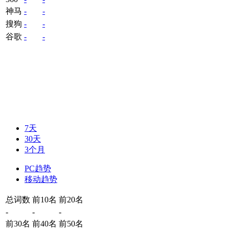
神马
-
-
搜狗
-
-
谷歌
-
-
7天
30天
3个月
PC趋势
移动趋势
总词数
前10名
前20名
-
-
-
前30名
前40名
前50名