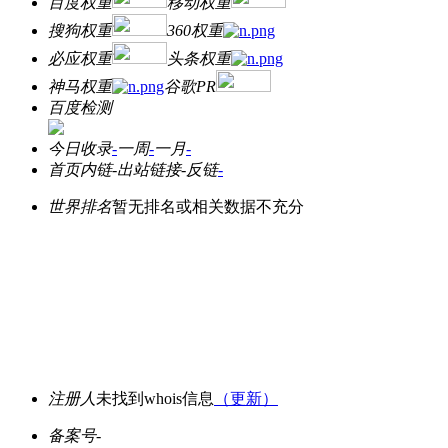
百度权重
移动权重
搜狗权重
360权重
必应权重
头条权重
神马权重
谷歌PR
百度检测
今日收录
-
一周
-
一月
-
首页内链
-
出站链接
-
反链
-
世界排名
暂无排名或相关数据不充分
注册人
未找到whois信息
（更新）
备案号
-