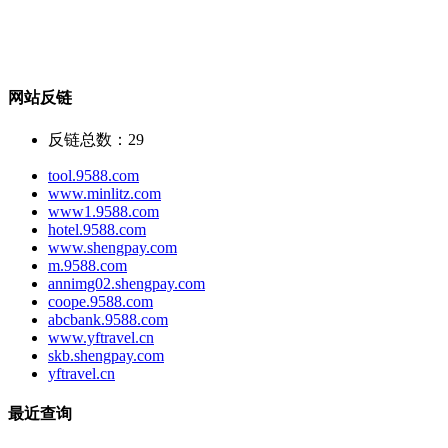
网站反链
反链总数：
29
tool.9588.com
www.minlitz.com
www1.9588.com
hotel.9588.com
www.shengpay.com
m.9588.com
annimg02.shengpay.com
coope.9588.com
abcbank.9588.com
www.yftravel.cn
skb.shengpay.com
yftravel.cn
最近查询