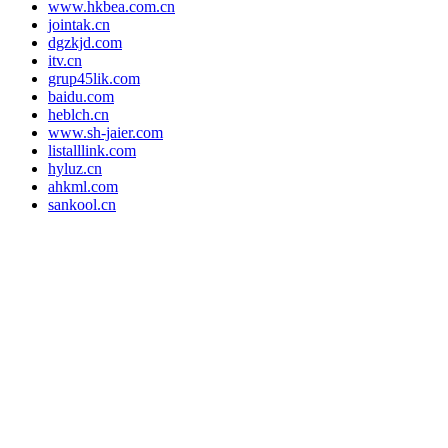
www.hkbea.com.cn
jointak.cn
dgzkjd.com
itv.cn
grup45lik.com
baidu.com
heblch.cn
www.sh-jaier.com
listalllink.com
hyluz.cn
ahkml.com
sankool.cn