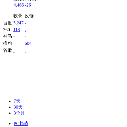
4,466
-26
收录
反链
百度
5,247
-
360
118
-
神马
-
-
搜狗
-
604
谷歌
-
-
7天
30天
3个月
PC趋势