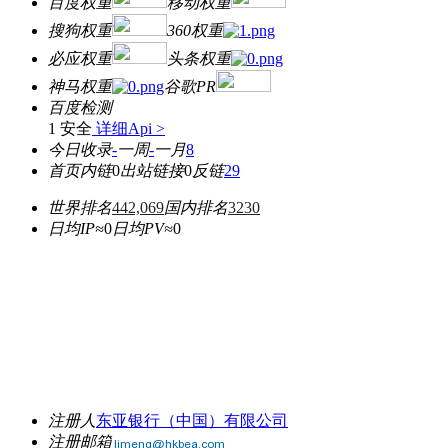
百度权重
移动权重
搜狗权重
360权重
必应权重
头条权重
神马权重
谷歌PR
百度检测
1 安全
详细Api >
今日收录
-
一周
-
一月
8
首页内链
0
出站链接
0
反链
29
世界排名
442,069
国内排名
3230
日均IP≈
0
日均PV≈
0
注册人
东亚银行（中国）有限公司
注册邮箱