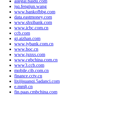
ailegal.baidu.com
jsq.fengjun.wang
www.bankofbbg.com
data.eastmoney.com
www.shxibank.com
www.icbc.com.cn
ccb.com
gj.aizhan.com
www.jybank.com.cn
www.boc.cn
www.jxnxs.com
www.cgbchina.com.cn
www3.ccb.com
mobile.cib.com.cn
finance.cctv.cn
lixijisuanqi.5adanci.com
e.mmlj.cn
fin.paas.cmbchina.com