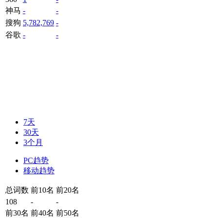
神马
-
-
搜狗
5,782,769
-
谷歌
-
-
7天
30天
3个月
PC趋势
移动趋势
总词数
前10名
前20名
108
-
-
前30名
前40名
前50名