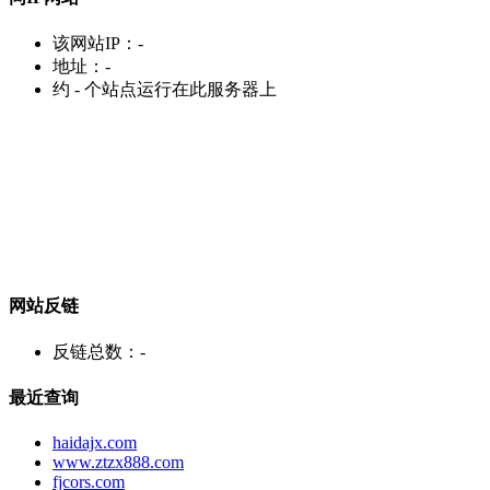
该网站IP：
-
地址：
-
约
-
个站点运行在此服务器上
网站反链
反链总数：
-
最近查询
haidajx.com
www.ztzx888.com
fjcors.com