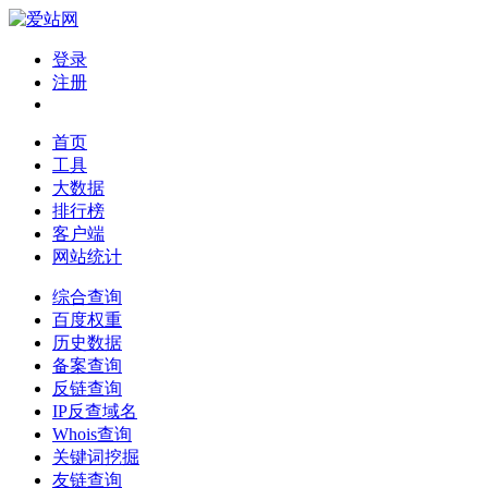
登录
注册
首页
工具
大数据
排行榜
客户端
网站统计
综合查询
百度权重
历史数据
备案查询
反链查询
IP反查域名
Whois查询
关键词挖掘
友链查询