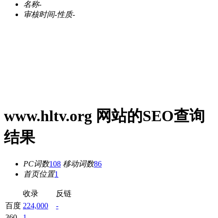
名称
-
审核时间
-
性质
-
www.hltv.org 网站的SEO查询
结果
PC词数
108
移动词数
86
首页位置
1
收录
反链
百度
224,000
-
360
1
-