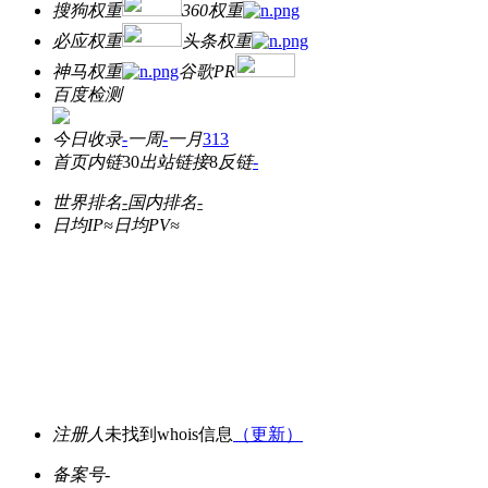
搜狗权重
360权重
必应权重
头条权重
神马权重
谷歌PR
百度检测
今日收录
-
一周
-
一月
313
首页内链
30
出站链接
8
反链
-
世界排名
-
国内排名
-
日均IP≈
日均PV≈
注册人
未找到whois信息
（更新）
备案号
-