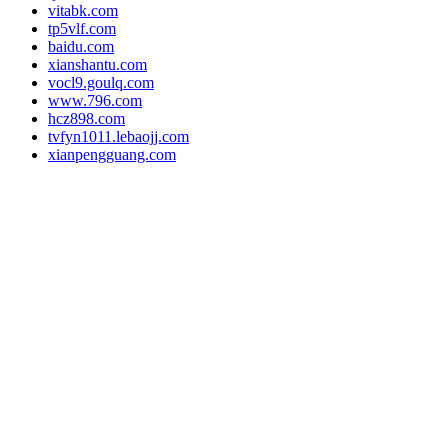
vitabk.com
tp5vlf.com
baidu.com
xianshantu.com
vocl9.goulq.com
www.796.com
hcz898.com
tvfyn1011.lebaojj.com
xianpengguang.com