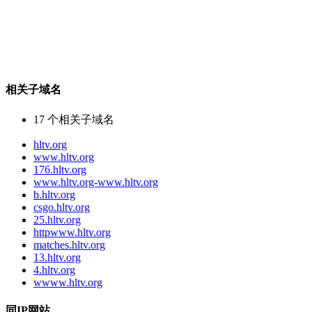
相关子域名
17
个相关子域名
hltv.org
www.hltv.org
176.hltv.org
www.hltv.org-www.hltv.org
b.hltv.org
csgo.hltv.org
25.hltv.org
httpwww.hltv.org
matches.hltv.org
13.hltv.org
4.hltv.org
wwww.hltv.org
同IP网站