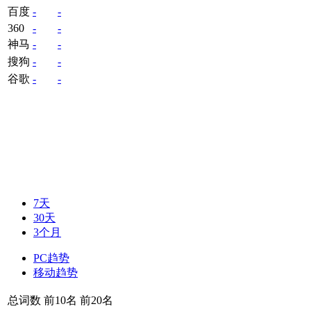
百度
-
-
360
-
-
神马
-
-
搜狗
-
-
谷歌
-
-
7天
30天
3个月
PC趋势
移动趋势
总词数
前10名
前20名