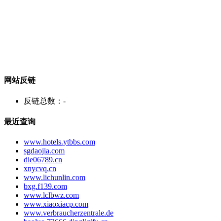
网站反链
反链总数：
-
最近查询
www.hotels.ytbbs.com
sgdaojia.com
die06789.cn
xnycvq.cn
www.lichunlin.com
bxg.f139.com
www.lclbwz.com
www.xiaoxiacp.com
www.verbraucherzentrale.de