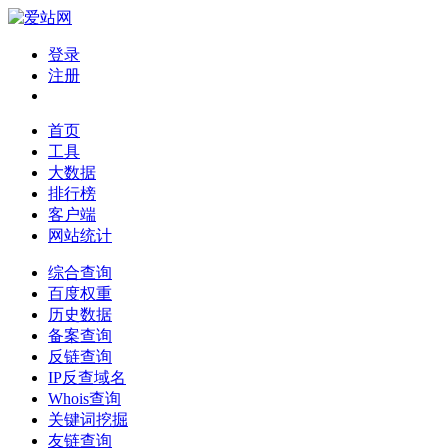
登录
注册
首页
工具
大数据
排行榜
客户端
网站统计
综合查询
百度权重
历史数据
备案查询
反链查询
IP反查域名
Whois查询
关键词挖掘
友链查询