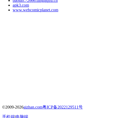
baoluo.72666.dingliqifu.cn
apk3.com
www.webcomicplanet.com
©2009-2026
aizhan.com
粤ICP备2022129511号
手机端
|
电脑端