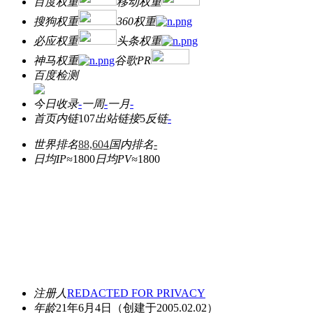
百度权重
移动权重
搜狗权重
360权重
必应权重
头条权重
神马权重
谷歌PR
百度检测
今日收录
-
一周
-
一月
-
首页内链
107
出站链接
5
反链
-
世界排名
88,604
国内排名
-
日均IP≈
1800
日均PV≈
1800
注册人
REDACTED FOR PRIVACY
年龄
21年6月4日
（创建于2005.02.02）