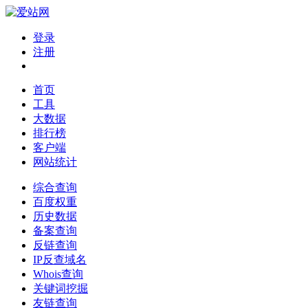
登录
注册
首页
工具
大数据
排行榜
客户端
网站统计
综合查询
百度权重
历史数据
备案查询
反链查询
IP反查域名
Whois查询
关键词挖掘
友链查询