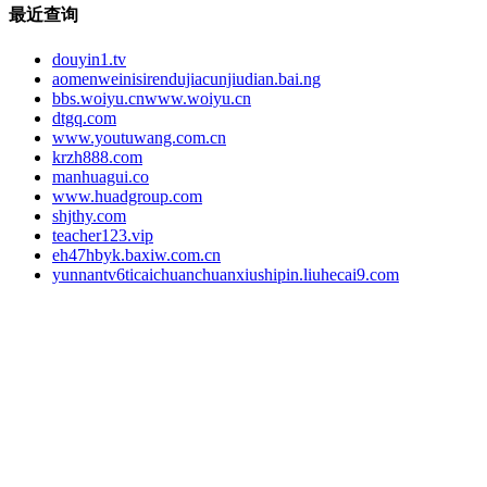
最近查询
douyin1.tv
aomenweinisirendujiacunjiudian.bai.ng
bbs.woiyu.cnwww.woiyu.cn
dtgq.com
www.youtuwang.com.cn
krzh888.com
manhuagui.co
www.huadgroup.com
shjthy.com
teacher123.vip
eh47hbyk.baxiw.com.cn
yunnantv6ticaichuanchuanxiushipin.liuhecai9.com