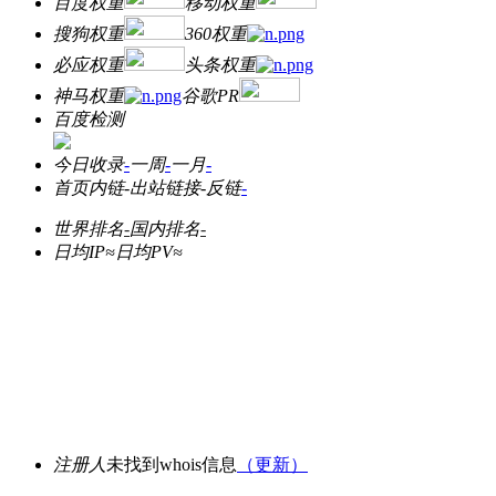
百度权重
移动权重
搜狗权重
360权重
必应权重
头条权重
神马权重
谷歌PR
百度检测
今日收录
-
一周
-
一月
-
首页内链
-
出站链接
-
反链
-
世界排名
-
国内排名
-
日均IP≈
日均PV≈
注册人
未找到whois信息
（更新）