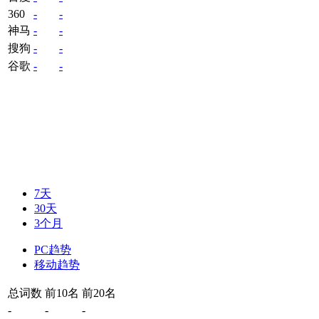
360
-
-
神马
-
-
搜狗
-
-
谷歌
-
-
7天
30天
3个月
PC趋势
移动趋势
总词数
前10名
前20名
-
-
-