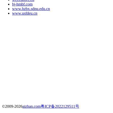
bj-hmbf.com
www.hzbx.sdnu.edu.cn
www.usfdeu.cn
©2009-2026
aizhan.com
粤ICP备2022129511号