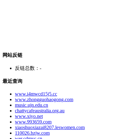
网站反链
反链总数：
-
最近查询
www.i4mwcd15j5.cc
www.zhongguohaogong.com
music.ujn.edu.cn
chattycafeaustralia.org.au
www.xiyo.net
www.993659.com
xiaoshuoxiazai8207.leswomen.com
110026.bzjw.com
wer.cdmvc.cn