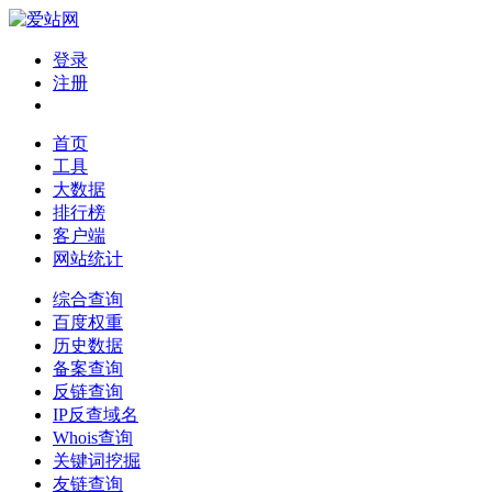
登录
注册
首页
工具
大数据
排行榜
客户端
网站统计
综合查询
百度权重
历史数据
备案查询
反链查询
IP反查域名
Whois查询
关键词挖掘
友链查询