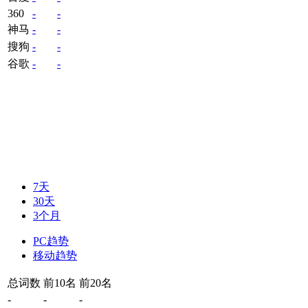
360
-
-
神马
-
-
搜狗
-
-
谷歌
-
-
7天
30天
3个月
PC趋势
移动趋势
总词数
前10名
前20名
-
-
-