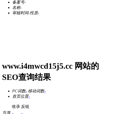
备案号
-
名称
-
审核时间
-
性质
-
www.i4mwcd15j5.cc 网站的
SEO查询结果
PC词数
-
移动词数
-
首页位置
-
收录
反链
百度
-
-