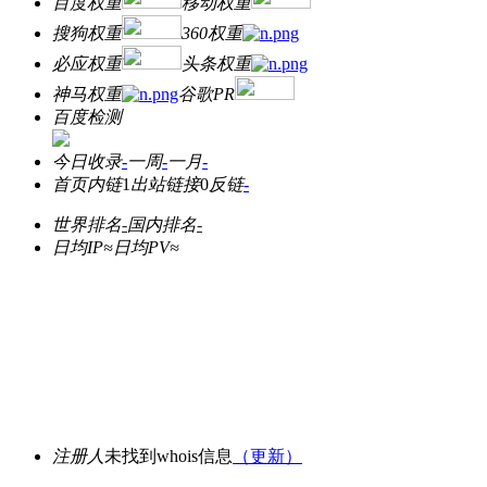
百度权重
移动权重
搜狗权重
360权重
必应权重
头条权重
神马权重
谷歌PR
百度检测
今日收录
-
一周
-
一月
-
首页内链
1
出站链接
0
反链
-
世界排名
-
国内排名
-
日均IP≈
日均PV≈
注册人
未找到whois信息
（更新）