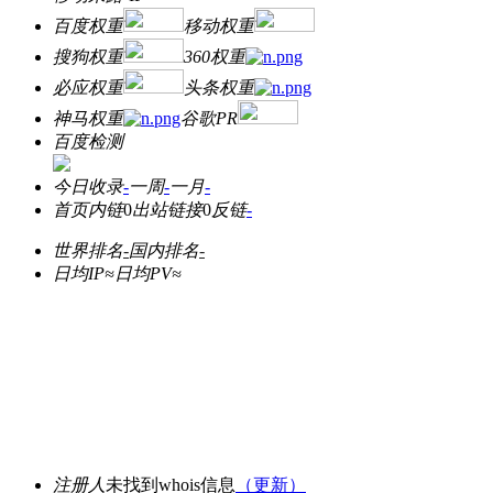
百度权重
移动权重
搜狗权重
360权重
必应权重
头条权重
神马权重
谷歌PR
百度检测
今日收录
-
一周
-
一月
-
首页内链
0
出站链接
0
反链
-
世界排名
-
国内排名
-
日均IP≈
日均PV≈
注册人
未找到whois信息
（更新）