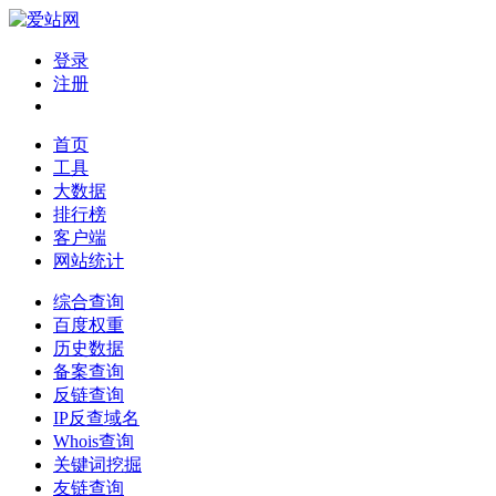
登录
注册
首页
工具
大数据
排行榜
客户端
网站统计
综合查询
百度权重
历史数据
备案查询
反链查询
IP反查域名
Whois查询
关键词挖掘
友链查询