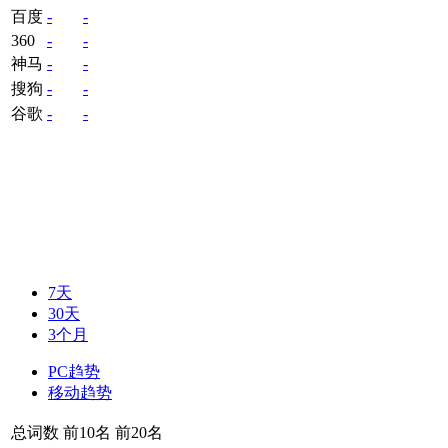
百度
-
-
360
-
-
神马
-
-
搜狗
-
-
谷歌
-
-
7天
30天
3个月
PC趋势
移动趋势
总词数
前10名
前20名