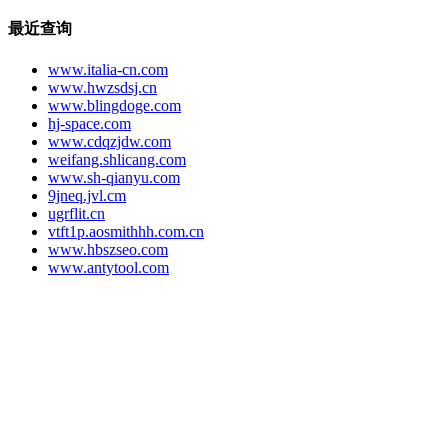
最近查询
www.italia-cn.com
www.hwzsdsj.cn
www.blingdoge.com
hj-space.com
www.cdqzjdw.com
weifang.shlicang.com
www.sh-qianyu.com
9jneq.jvl.cm
ugrflit.cn
vtft1p.aosmithhh.com.cn
www.hbszseo.com
www.antytool.com