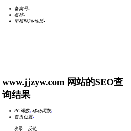
备案号
-
名称
-
审核时间
-
性质
-
www.jjzyw.com 网站的SEO查
询结果
PC词数
-
移动词数
-
首页位置
-
收录
反链