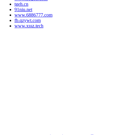
tgeh.cn
91niu.net
www.6886777.com
fb.qzywt.com
www.xssz.tech