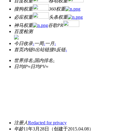
百度权重
移动权重
搜狗权重
360权重
必应权重
头条权重
神马权重
谷歌PR
百度检测
今日收录
-
一周
-
一月
-
首页内链
0
出站链接
0
反链
-
世界排名
-
国内排名
-
日均IP≈
日均PV≈
注册人
Redacted for privacy
年龄
11年3月28日
（创建于2015.04.08）