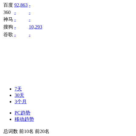
百度
92,863
-
360
-
-
神马
-
-
搜狗
-
10,293
谷歌
-
-
7天
30天
3个月
PC趋势
移动趋势
总词数
前10名
前20名