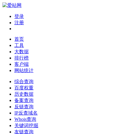
登录
注册
首页
工具
大数据
排行榜
客户端
网站统计
综合查询
百度权重
历史数据
备案查询
反链查询
IP反查域名
Whois查询
关键词挖掘
友链查询