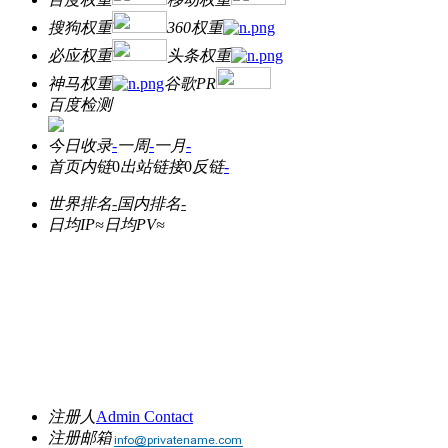
搜狗权重
360权重
必应权重
头条权重
神马权重
谷歌PR
百度检测
今日收录
-
一周
-
一月
-
首页内链
0
出站链接
0
反链
-
世界排名
-
国内排名
-
日均IP≈
日均PV≈
注册人
Admin Contact
注册邮箱