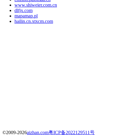
www.shiweier.com.cn
dlfjx.com
mapamap.pl
hailin.cn.xtxcm.com
©2009-2026
aizhan.com
粤ICP备2022129511号