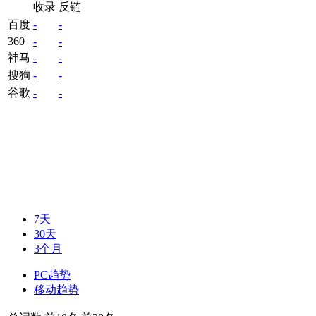
收录
反链
百度
-
-
360
-
-
神马
-
-
搜狗
-
-
谷歌
-
-
7天
30天
3个月
PC趋势
移动趋势