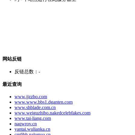
网站反链
反链总数：
-
最近查询
www.jjzzbo.com
www.www.bbs1.dganten.com
www.shblade.com.cn
www.weiguzhibo.nakedcelebfakes.com
www.tai-liang.com
naqwrov.cn
yantai.wulianka.cn
cmfibh.palomaa.cn