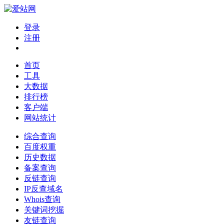
登录
注册
首页
工具
大数据
排行榜
客户端
网站统计
综合查询
百度权重
历史数据
备案查询
反链查询
IP反查域名
Whois查询
关键词挖掘
友链查询