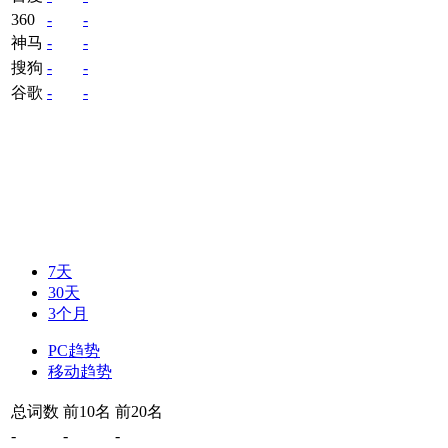
360
-
-
神马
-
-
搜狗
-
-
谷歌
-
-
7天
30天
3个月
PC趋势
移动趋势
总词数
前10名
前20名
-
-
-