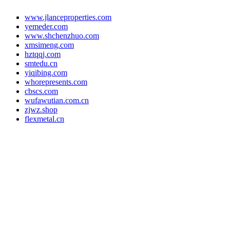
www.jlanceproperties.com
yemeder.com
www.shchenzhuo.com
xmsimeng.com
hztqqj.com
smtedu.cn
yiqibing.com
whorepresents.com
cbscs.com
wufawutian.com.cn
zjwz.shop
flexmetal.cn