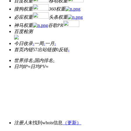
百度权重
移动权重
搜狗权重
360权重
必应权重
头条权重
神马权重
谷歌PR
百度检测
今日收录
-
一周
-
一月
-
首页内链
57
出站链接
0
反链
-
世界排名
-
国内排名
-
日均IP≈
日均PV≈
注册人
未找到whois信息
（更新）