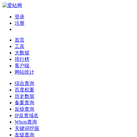
登录
注册
首页
工具
大数据
排行榜
客户端
网站统计
综合查询
百度权重
历史数据
备案查询
反链查询
IP反查域名
Whois查询
关键词挖掘
友链查询