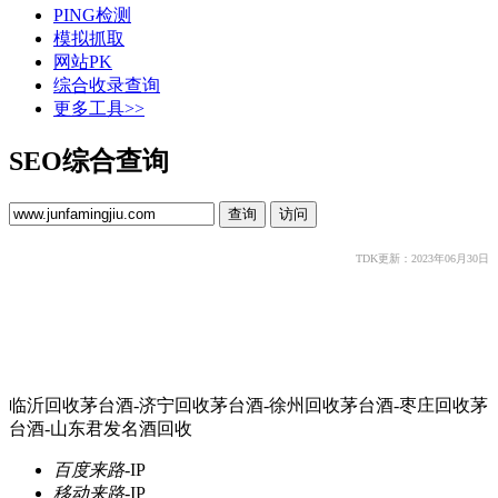
PING检测
模拟抓取
网站PK
综合收录查询
更多工具>>
SEO综合查询
TDK更新：2023年06月30日
临沂回收茅台酒-济宁回收茅台酒-徐州回收茅台酒-枣庄回收茅
台酒-山东君发名酒回收
百度来路
-
IP
移动来路
-
IP