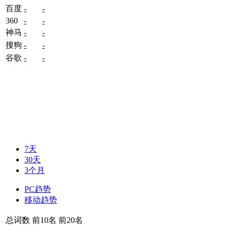
百度
-
-
360
-
-
神马
-
-
搜狗
-
-
谷歌
-
-
7天
30天
3个月
PC趋势
移动趋势
总词数
前10名
前20名