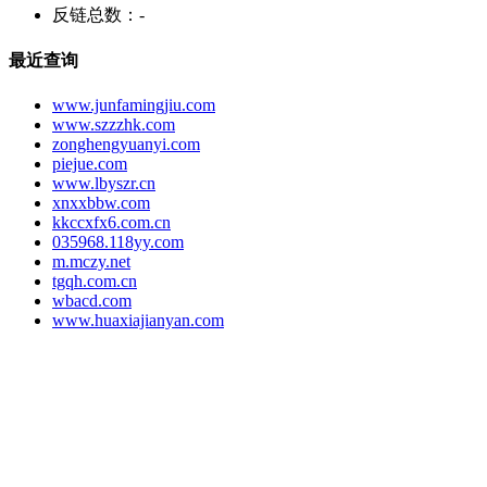
反链总数：
-
最近查询
www.junfamingjiu.com
www.szzzhk.com
zonghengyuanyi.com
piejue.com
www.lbyszr.cn
xnxxbbw.com
kkccxfx6.com.cn
035968.118yy.com
m.mczy.net
tgqh.com.cn
wbacd.com
www.huaxiajianyan.com