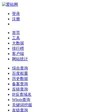
登录
注册
首页
工具
大数据
排行榜
客户端
网站统计
综合查询
百度权重
历史数据
备案查询
反链查询
IP反查域名
Whois查询
关键词挖掘
友链查询