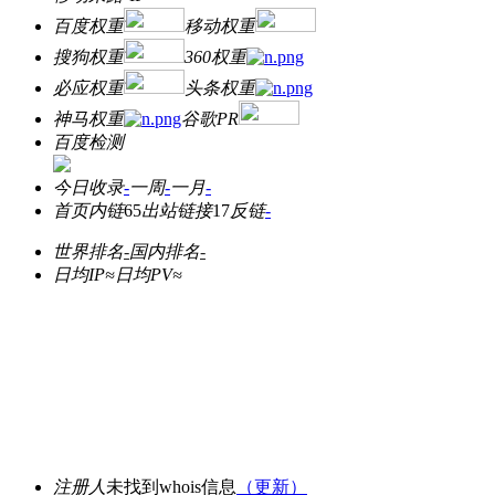
百度权重
移动权重
搜狗权重
360权重
必应权重
头条权重
神马权重
谷歌PR
百度检测
今日收录
-
一周
-
一月
-
首页内链
65
出站链接
17
反链
-
世界排名
-
国内排名
-
日均IP≈
日均PV≈
注册人
未找到whois信息
（更新）