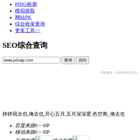
PING检测
模拟抓取
网站PK
综合收录查询
更多工具>>
SEO综合查询
TDK更新：2026年08月07日
婷婷我去也,俺去也,开心五月,五月深深爱,色空阁_俺去也
百度来路
0 ~ 0
IP
移动来路
0 ~ 0
IP