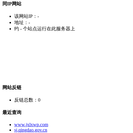
同IP网站
该网站IP：
-
地址：
-
约
-
个站点运行在此服务器上
网站反链
反链总数：
0
最近查询
www.jxlxwp.com
sj.qingdao.gov.cn