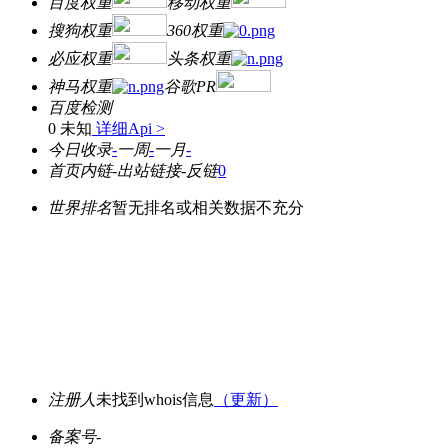
百度权重
移动权重
搜狗权重
360权重
必应权重
头条权重
神马权重
谷歌PR
百度检测
0 未知
详细Api >
今日收录
-
一周
-
一月
-
首页内链
-
出站链接
-
反链
0
世界排名
暂无排名或相关数据不充分
注册人
未找到whois信息
（更新）
备案号
-