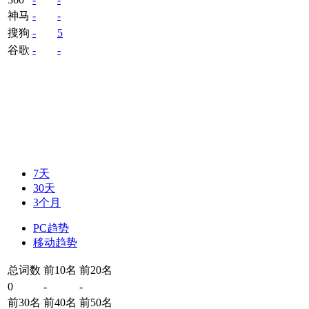
神马
-
-
搜狗
-
5
谷歌
-
-
7天
30天
3个月
PC趋势
移动趋势
总词数
前10名
前20名
0
-
-
前30名
前40名
前50名