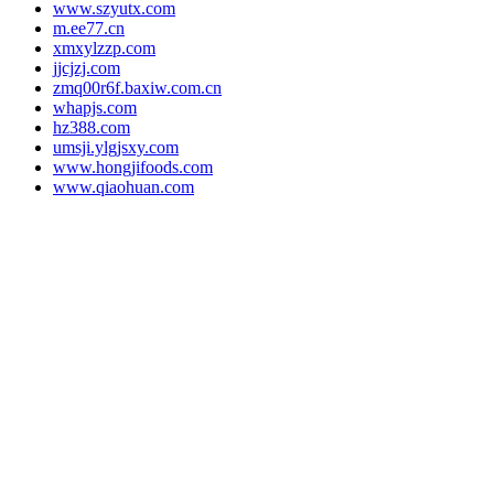
www.szyutx.com
m.ee77.cn
xmxylzzp.com
jjcjzj.com
zmq00r6f.baxiw.com.cn
whapjs.com
hz388.com
umsji.ylgjsxy.com
www.hongjifoods.com
www.qiaohuan.com