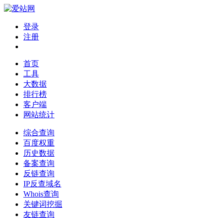
登录
注册
首页
工具
大数据
排行榜
客户端
网站统计
综合查询
百度权重
历史数据
备案查询
反链查询
IP反查域名
Whois查询
关键词挖掘
友链查询